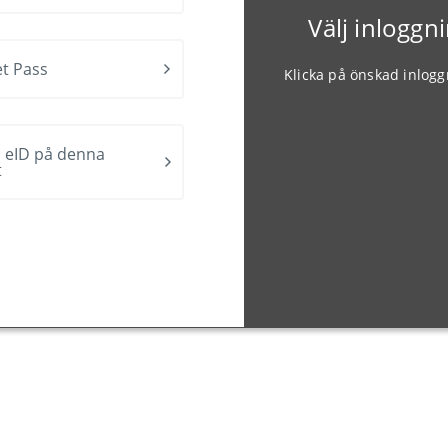
Välj inlogg
t Pass
Klicka på önskad inlog
 eID på denna
t