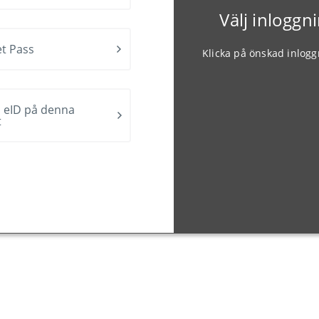
Välj inlogg
t Pass
Klicka på önskad inlog
 eID på denna
t