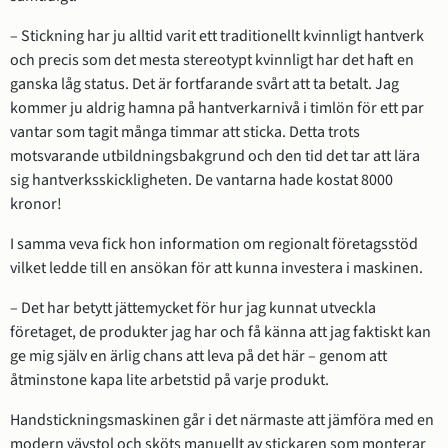
– Stickning har ju alltid varit ett traditionellt kvinnligt hantverk 
och precis som det mesta stereotypt kvinnligt har det haft en 
ganska låg status. Det är fortfarande svårt att ta betalt. Jag 
kommer ju aldrig hamna på hantverkarnivå i timlön för ett par 
vantar som tagit många timmar att sticka. Detta trots 
motsvarande utbildningsbakgrund och den tid det tar att lära 
sig hantverksskickligheten. De vantarna hade kostat 8000 
kronor!
I samma veva fick hon information om regionalt företagsstöd 
vilket ledde till en ansökan för att kunna investera i maskinen.
– Det har betytt jättemycket för hur jag kunnat utveckla 
företaget, de produkter jag har och få känna att jag faktiskt kan 
ge mig själv en ärlig chans att leva på det här – genom att 
åtminstone kapa lite arbetstid på varje produkt.
Handstickningsmaskinen går i det närmaste att jämföra med en 
modern vävstol och sköts manuellt av stickaren som monterar 