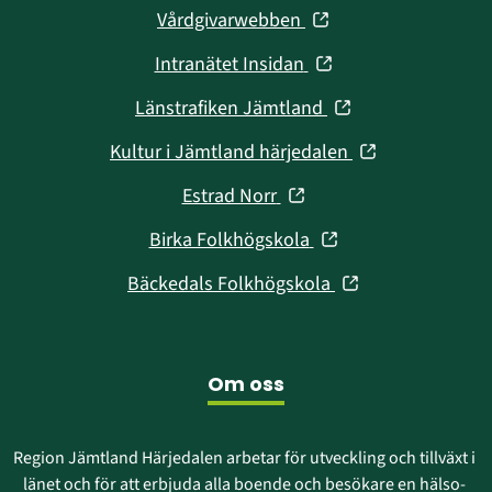
(öppnas
Vårdgivarwebben
i
(öppnas
Intranätet Insidan
nytt
i
fönster)
(öppnas
Länstrafiken Jämtland
nytt
i
fönster)
(öppnas
Kultur i Jämtland härjedalen
nytt
i
fönster)
(öppnas
Estrad Norr
nytt
i
fönster)
(öppnas
Birka Folkhögskola
nytt
i
fönster)
(öppnas
Bäckedals Folkhögskola
nytt
i
fönster)
nytt
fönster)
Om oss
Region Jämtland Härjedalen arbetar för utveckling och tillväxt i 
länet och för att erbjuda alla boende och besökare en hälso- 