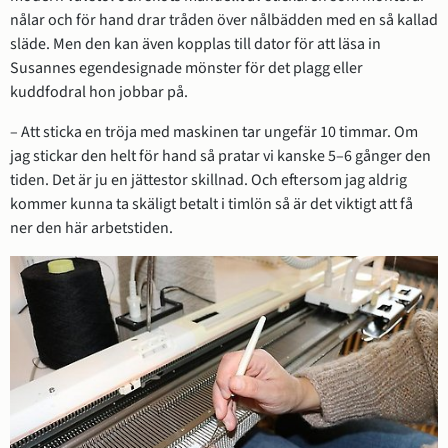
nålar och för hand drar tråden över nålbädden med en så kallad 
släde. Men den kan även kopplas till dator för att läsa in 
Susannes egendesignade mönster för det plagg eller 
kuddfodral hon jobbar på.
– Att sticka en tröja med maskinen tar ungefär 10 timmar. Om 
jag stickar den helt för hand så pratar vi kanske 5–6 gånger den 
tiden. Det är ju en jättestor skillnad. Och eftersom jag aldrig 
kommer kunna ta skäligt betalt i timlön så är det viktigt att få 
ner den här arbetstiden.