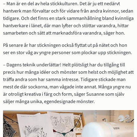
– Man är en del av hela stickkulturen. Det är ju ett nedärvt 
hantverk man förvaltar och för vidare från andra kvinnor, sedan 
tidigare. Och det finns en stark sammanhållning bland kvinnliga 
hantverkare i länet, där man lyfter och stöttar varandra, hittar 
samarbeten och sätt att marknadsföra varandra, säger hon.
På senare år har stickningen också flyttat ut på nätet och hon 
ser en stor våg av yngre personer som plockar upp stickningen.
– Dagens teknik underlättar! Helt plötsligt har du tillgång till 
precis hur många idéer och mönster som helst och möjlighet att 
träffa andra som har samma intresse. Tidigare stickade man 
mest de där sockorna, man vågade inte annat. Många yngre nu 
är otroligt kreativa i färg och form, säger Susanne som själv 
säljer många unika, egendesignade mönster.