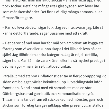
finns i naturen, man har alltid stickat – alla har vuxit upp med 
tjocksockar. Det finns många ute i glesbygden som lever lite 
som månskensbönder. Det finns väldigt många enmans- eller 
fåmansföretagare.
– Kan du leva på det, frågar folk. Jag vet inte, svarar jag. Lite så 
känns det fortfarande, säger Susanne med ett skratt.
– Det beror på vad man har för mål och ambition: att bygga ett 
företag som växer eller kunna skapa i det lilla och leva på det 
själv? Jag tillhör den andra kategorin. Jag är nöjd i det lilla, 
säger hon. Man får inte vara kräsen eller ha så mycket prestige i 
det man gör – man får se till att det funkar.
Parallellt med att hon i inflationstider tar in fler jobbuppdrag vid 
sidan om bolaget, växlar Beknitted upp i utvecklingstakt inför 
framtiden. Bland annat med ett samarbete med en stor 
Göteborgsbaserad garnbutik och kommunikationsbyrå. 
Tillsammans tar de fram ett stickpaket med mönster, garn och 
stickor som företag kan ge i julklapp eller present till anställda 