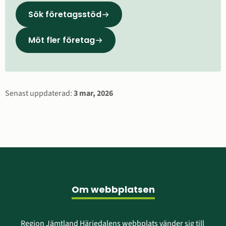
Sök företagsstöd
Möt fler företag
Sidinformation
Senast uppdaterad:
3 mar, 2026
Sidfot
Om webbplatsen
Region Jämtland Härjedalens webbplats vänder sig till 