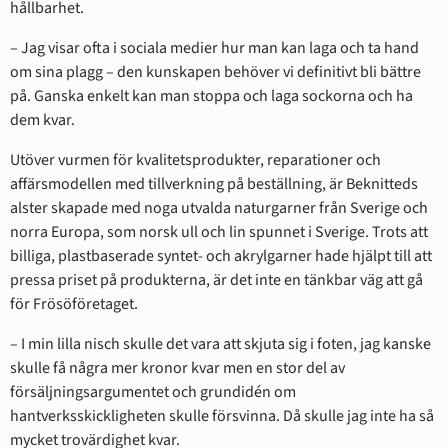
hållbarhet.
– Jag visar ofta i sociala medier hur man kan laga och ta hand 
om sina plagg – den kunskapen behöver vi definitivt bli bättre 
på. Ganska enkelt kan man stoppa och laga sockorna och ha 
dem kvar.
Utöver vurmen för kvalitetsprodukter, reparationer och 
affärsmodellen med tillverkning på beställning, är Beknitteds 
alster skapade med noga utvalda naturgarner från Sverige och 
norra Europa, som norsk ull och lin spunnet i Sverige. Trots att 
billiga, plastbaserade syntet- och akrylgarner hade hjälpt till att 
pressa priset på produkterna, är det inte en tänkbar väg att gå 
för Frösöföretaget.
– I min lilla nisch skulle det vara att skjuta sig i foten, jag kanske 
skulle få några mer kronor kvar men en stor del av 
försäljningsargumentet och grundidén om 
hantverksskickligheten skulle försvinna. Då skulle jag inte ha så 
mycket trovärdighet kvar.