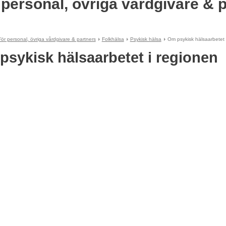
 personal, övriga vårdgivare & 
För personal, övriga vårdgivare & partners
Folkhälsa
Psykisk hälsa
Om psykisk hälsaarbetet 
psykisk hälsaarbetet i regionen