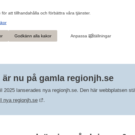
 för att tillhandahålla och förbättra våra tjänster.
akor
or
Godkänn alla kakor
Anpassa inställningar
 är nu på gamla regionjh.se
ril 2025 lanserades nya regionjh.se. Den här webbplatsen s
Länk till annan webbplats.
ll nya regionjh.se
.