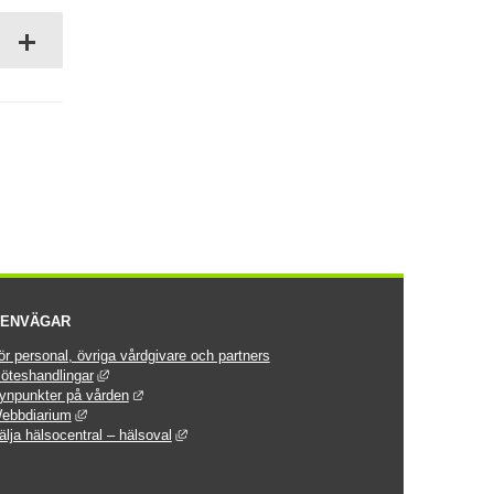
ENVÄGAR
ör personal, övriga vårdgivare och partners
Länk till annan webbplats, öppnas i nytt fönster.
öteshandlingar
Länk till annan webbplats.
ynpunkter på vården
Länk till annan webbplats, öppnas i nytt fönster.
ebbdiarium
Länk till annan webbplats, öppnas i nytt fönster.
älja hälsocentral – hälsoval