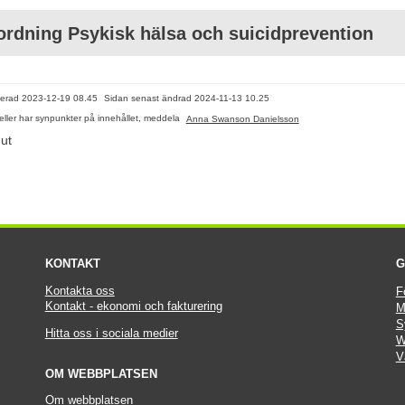
rdning Psykisk hälsa och suicidprevention
erad 
2023-12-19 08.45
Sidan senast ändrad 
2024-11-13 10.25
l eller har synpunkter på innehållet, meddela
Anna Swanson Danielsson
ut
KONTAKT
G
Kontakta oss
F
Kontakt - ekonomi och fakturering
M
S
Hitta oss i sociala medier
W
V
OM WEBBPLATSEN
Om webbplatsen