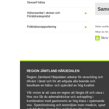
Sexuell hälsa
Samo
Hälsosamtal i skolan och
Föräldraskapstöd
Sidan public
Folkhälsorapportering
Hittar du fe
Skriv 
REGION JÄMTLAND HÄRJEDALEN
Region Jämtland Härjedalen arbetar för utveckling och 
tillväxt i länet och för att erbjuda alla boende och 
besökare en hälso- och sjukvård av hög kvalitet.
Vår vision är att vara en region att längta till och växa i. 
Hos oss får du adrenalinkickar och avkoppling i 
kombination med gastronomi av hög klass i spännande 
mix. Spetsforskning och testmiljöer inom medicin, sport 