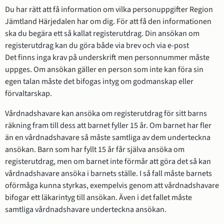
Du har rätt att få information om vilka personuppgifter Region 
Jämtland Härjedalen har om dig. För att få den informationen 
ska du begära ett så kallat registerutdrag. Din ansökan om 
registerutdrag kan du göra både via brev och via e-post
Det finns inga krav på underskrift men personnummer måste 
uppges. Om ansökan gäller en person som inte kan föra sin 
egen talan måste det bifogas intyg om godmanskap eller 
förvaltarskap.
Vårdnadshavare kan ansöka om registerutdrag för sitt barns 
räkning fram till dess att barnet fyller 15 år. Om barnet har fler 
än en vårdnadshavare så måste samtliga av dem underteckna 
ansökan. Barn som har fyllt 15 år får själva ansöka om 
registerutdrag, men om barnet inte förmår att göra det så kan 
vårdnadshavare ansöka i barnets ställe. I så fall måste barnets 
oförmåga kunna styrkas, exempelvis genom att vårdnadshavare 
bifogar ett läkarintyg till ansökan. Även i det fallet måste 
samtliga vårdnadshavare underteckna ansökan. 