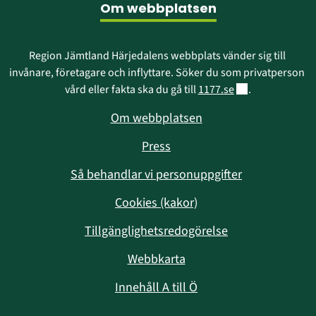
Om webbplatsen
Region Jämtland Härjedalens webbplats vänder sig till 
invånare, företagare och inflyttare. Söker du som privatperson 
Länk till annan w
vård eller fakta ska du gå till 
1177.se
.
Om webbplatsen
Press
Så behandlar vi personuppgifter
Cookies (kakor)
Tillgänglighetsredogörelse
Webbkarta
Innehåll A till Ö