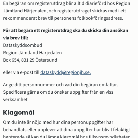
En begäran om registerutdrag blir alltid diarieförd hos Region 
Jämtland Härjedalen, och registerutdraget skickas med i ett 
rekommenderat brev till personens folkbokföringsadress.
För att begära ett registerutdrag ska du skicka din ansökan 
via brev till:
Dataskyddsombud
Region Jämtland Härjedalen
Box 654, 831 29 Östersund
eller via e-post till 
dataskydd@regionjh.se.
Ange ditt personnummer och vad din begäran omfattar. 
Specificera gärna om du önskar uppgifter från en viss 
verksamhet.
Klagomål
Om du inte är nöjd med hur dina personuppgifter har 
behandlats eller upplever att dina uppgifter har blivit felaktigt 
hanterade så kan du lämna klagomål hos tillsynsmyndigheten 