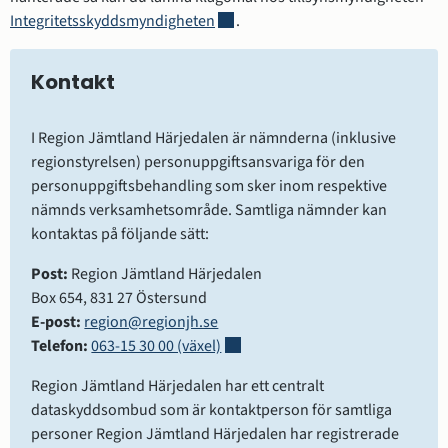
Länk till annan webbplats, öppnas i
Integritetsskyddsmyndigheten
.
Kontakt
I Region Jämtland Härjedalen är nämnderna (inklusive 
regionstyrelsen) personuppgiftsansvariga för den 
personuppgiftsbehandling som sker inom respektive 
nämnds verksamhetsområde. Samtliga nämnder kan 
kontaktas på följande sätt:
Post: 
Region Jämtland Härjedalen
Box 654, 831 27 Östersund
E-post:
region@regionjh.se
Länk till annan webbplats.
Telefon:
063-15 30 00 (växel)
Region Jämtland Härjedalen har ett centralt 
dataskyddsombud som är kontaktperson för samtliga 
personer Region Jämtland Härjedalen har registrerade 