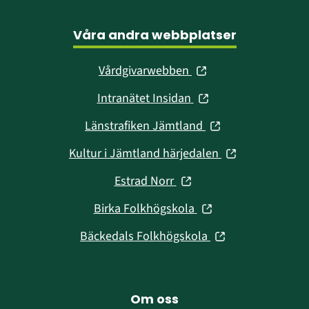
Våra andra webbplatser
(öppnas
Vårdgivarwebben
i
(öppnas
Intranätet Insidan
nytt
i
fönster)
(öppnas
Länstrafiken Jämtland
nytt
i
fönster)
(öppnas
Kultur i Jämtland härjedalen
nytt
i
fönster)
(öppnas
Estrad Norr
nytt
i
fönster)
(öppnas
Birka Folkhögskola
nytt
i
fönster)
(öppnas
Bäckedals Folkhögskola
nytt
i
fönster)
nytt
fönster)
Om oss