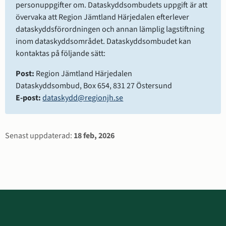
personuppgifter om. Dataskyddsombudets uppgift är att 
övervaka att Region Jämtland Härjedalen efterlever 
dataskyddsförordningen och annan lämplig lagstiftning 
inom dataskyddsområdet. Dataskyddsombudet kan 
kontaktas på följande sätt:
Post:
 Region Jämtland Härjedalen
Dataskyddsombud, Box 654, 831 27 Östersund
E-post:
dataskydd@regionjh.se
Sidinformation
Senast uppdaterad:
18 feb, 2026
Sidfot