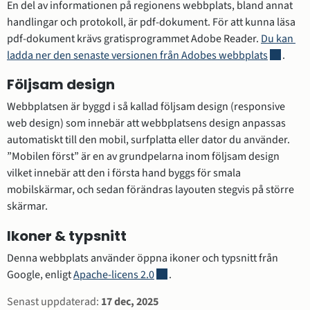
En del av informationen på regionens webbplats, bland annat 
handlingar och protokoll, är pdf-dokument. För att kunna läsa 
pdf-dokument krävs gratisprogrammet Adobe Reader. 
Du kan 
Länk till
ladda ner den senaste versionen från Adobes webbplats
.
Följsam design
Webbplatsen är byggd i så kallad följsam design (responsive 
web design) som innebär att webbplatsens design anpassas 
automatiskt till den mobil, surfplatta eller dator du använder. 
”Mobilen först” är en av grundpelarna inom följsam design 
vilket innebär att den i första hand byggs för smala 
mobilskärmar, och sedan förändras layouten stegvis på större 
skärmar.
Ikoner & typsnitt
Denna webbplats använder öppna ikoner och typsnitt från 
Länk till annan webbplats.
Google, enligt 
Apache-licens 2.0
.
Sidinformation
Senast uppdaterad:
17 dec, 2025