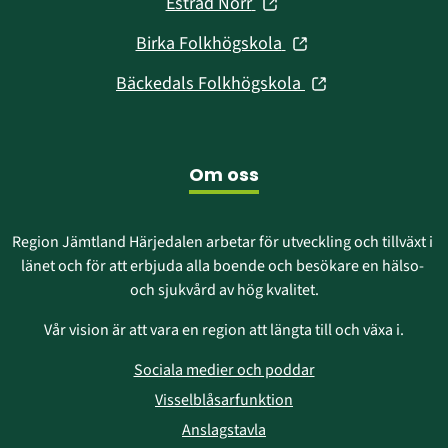
(öppnas
Estrad Norr
nytt
i
fönster)
(öppnas
Birka Folkhögskola
nytt
i
fönster)
(öppnas
Bäckedals Folkhögskola
nytt
i
fönster)
nytt
fönster)
Om oss
Region Jämtland Härjedalen arbetar för utveckling och tillväxt i 
länet och för att erbjuda alla boende och besökare en hälso- 
och sjukvård av hög kvalitet.
Vår vision är att vara en region att längta till och växa i.
Sociala medier och poddar
Visselblåsarfunktion
Anslagstavla