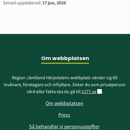
Sidinformation
Senast uppdaterad:
17 jun, 2026
Sidfot
Om webbplatsen
Region Jämtland Härjedalens webbplats vänder sig till 
invånare, företagare och inflyttare. Söker du som privatperson 
Länk till annan w
vård eller fakta ska du gå till 
1177.se
.
Om webbplatsen
Press
Så behandlar vi personuppgifter