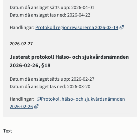
Datum då anslaget sätts upp: 2026-04-01
Datum då anslaget tas ned: 2026-04-22
Länk til
Handlingar:
Protokoll regionrevisorerna 2026-03-19
2026-02-27
Justerat protokoll Hälso- och sjukvårdsnämnden
2026-02-26, §18
Datum då anslaget sätts upp: 2026-02-27
Datum då anslaget tas ned: 2026-03-20
Öppnas i nytt fönster.
Handlingar:
Protokoll hälso- och sjukvårdsnämnden
Länk till annan webbplats, öppnas i nytt fönster.
2026-02-26
Text