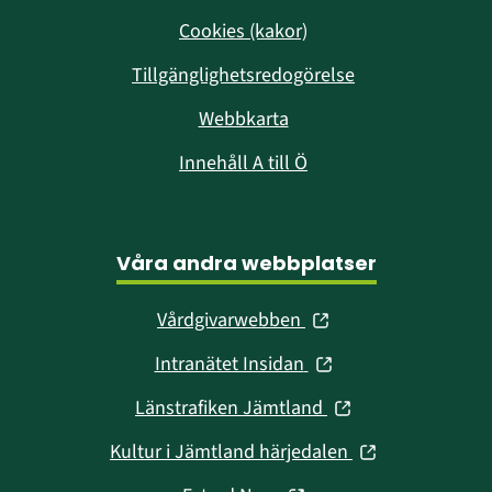
Cookies (kakor)
Tillgänglighetsredogörelse
Webbkarta
Innehåll A till Ö
Våra andra webbplatser
(öppnas
Vårdgivarwebben
i
(öppnas
Intranätet Insidan
nytt
i
fönster)
(öppnas
Länstrafiken Jämtland
nytt
i
fönster)
(öppnas
Kultur i Jämtland härjedalen
nytt
i
fönster)