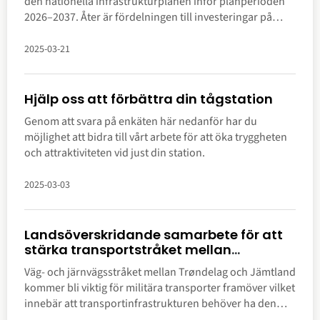
den nationella infrastrukturplanen inför planperioden
2026–2037. Åter är fördelningen till investeringar på
regionala vägar en besvikelse för Jämtland Härjedalen,
menar regionala utvecklingsnämndens ordförande
2025-03-21
Jonas Andersson (S).
Hjälp oss att förbättra din tågstation
Genom att svara på enkäten här nedanför har du
möjlighet att bidra till vårt arbete för att öka tryggheten
och attraktiviteten vid just din station.
2025-03-03
Landsöverskridande samarbete för att
stärka transportstråket mellan
Trøndelag och Jämtland Härjedalen
Väg- och järnvägsstråket mellan Trøndelag och Jämtland
kommer bli viktig för militära transporter framöver vilket
innebär att transportinfrastrukturen behöver ha den
funktionalitet och robusthet som krävs för att fungera. I