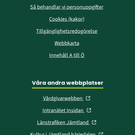
Så behandlar vi personuppgifter
Cookies (kakor)
Tillgänglighetsredogörelse
Webbkarta
Innehåll A till Ö
Våra andra webbplatser
(öppnas
Vårdgivarwebben
i
(öppnas
Intranätet Insidan
nytt
i
fönster)
(öppnas
Länstrafiken Jämtland
nytt
i
fönster)
(öppnas
Kultur i Jämtland härjedalen