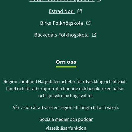
nytt
i
fönster)
(öppnas
Estrad Norr
nytt
i
fönster)
(öppnas
Birka Folkhögskola
nytt
i
fönster)
(öppnas
Bäckedals Folkhögskola
nytt
i
fönster)
nytt
fönster)
Om oss
Region Jämtland Härjedalen arbetar för utveckling och tillväxt i 
länet och för att erbjuda alla boende och besökare en hälso- 
och sjukvård av hög kvalitet.
Vår vision är att vara en region att längta till och växa i.
Sociala medier och poddar
Visselblåsarfunktion