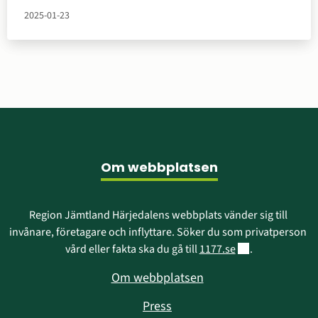
nära samverkan med Trøndelag förs nu dialog med
2025-01-23
nationella myndigheter i respektive land för att belysa
vikten av att satsa på vårt gränsöverskridande
transportstråk.
Sidfot
Om webbplatsen
Region Jämtland Härjedalens webbplats vänder sig till 
invånare, företagare och inflyttare. Söker du som privatperson 
Länk till annan w
vård eller fakta ska du gå till 
1177.se
.
Om webbplatsen
Press