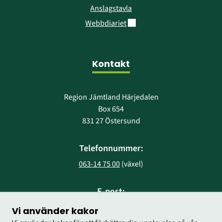
Anslagstavla
Länk till annan webbplats.
Webbdiariet
Kontakt
Region Jämtland Härjedalen
Box 654
831 27 Östersund
Telefonnummer:
063-14 75 00
 (växel)
E-post:
region@regionjh.se
Vi använder kakor