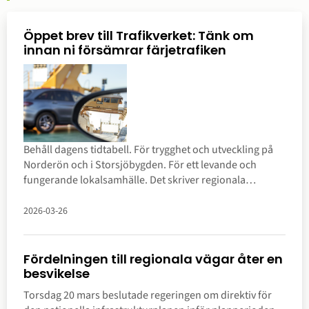
Öppet brev till Trafikverket: Tänk om
innan ni försämrar färjetrafiken
Behåll dagens tidtabell. För trygghet och utveckling på
Norderön och i Storsjöbygden. För ett levande och
fungerande lokalsamhälle. Det skriver regionala
utvecklingsnämndens ordförande, Jonas Andersson (S),
i ett öppet brev till Trafikverket.
2026-03-26
Fördelningen till regionala vägar åter en
besvikelse
Torsdag 20 mars beslutade regeringen om direktiv för