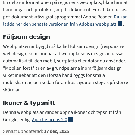
En del av informationen på regionens webbplats, bland annat 
handlingar och protokoll, är pdf-dokument. För att kunna läsa 
pdf-dokument krävs gratisprogrammet Adobe Reader. 
Du kan 
Länk till
ladda ner den senaste versionen från Adobes webbplats
.
Följsam design
Webbplatsen är byggd i så kallad följsam design (responsive 
web design) som innebär att webbplatsens design anpassas 
automatiskt till den mobil, surfplatta eller dator du använder. 
”Mobilen först” är en av grundpelarna inom följsam design 
vilket innebär att den i första hand byggs för smala 
mobilskärmar, och sedan förändras layouten stegvis på större 
skärmar.
Ikoner & typsnitt
Denna webbplats använder öppna ikoner och typsnitt från 
Länk till annan webbplats.
Google, enligt 
Apache-licens 2.0
.
Sidinformation
Senast uppdaterad:
17 dec, 2025