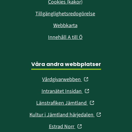
Cookies (kakor)
Tillgänglighetsredogörelse
Webbkarta
Innehåll A till Ö
Våra andra webbplatser
(öppnas
Vårdgivarwebben
i
(öppnas
Intranätet Insidan
nytt
i
fönster)
(öppnas
Länstrafiken Jämtland
nytt
i
fönster)
(öppnas
Kultur i Jämtland härjedalen
nytt
i
fönster)
(öppnas
Estrad Norr
nytt