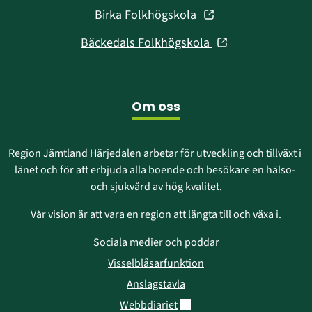
i
fönster)
(öppnas
Birka Folkhögskola
nytt
i
fönster)
(öppnas
Bäckedals Folkhögskola
nytt
i
fönster)
nytt
fönster)
Om oss
Region Jämtland Härjedalen arbetar för utveckling och tillväxt i 
länet och för att erbjuda alla boende och besökare en hälso- 
och sjukvård av hög kvalitet.
Vår vision är att vara en region att längta till och växa i.
Sociala medier och poddar
Visselblåsarfunktion
Anslagstavla
Länk till annan webbplats.
Webbdiariet