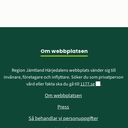
Sidfot
Om webbplatsen
Region Jämtland Härjedalens webbplats vänder sig till 
invånare, företagare och inflyttare. Söker du som privatperson 
Länk till annan w
vård eller fakta ska du gå till 
1177.se
.
Om webbplatsen
Press
Så behandlar vi personuppgifter