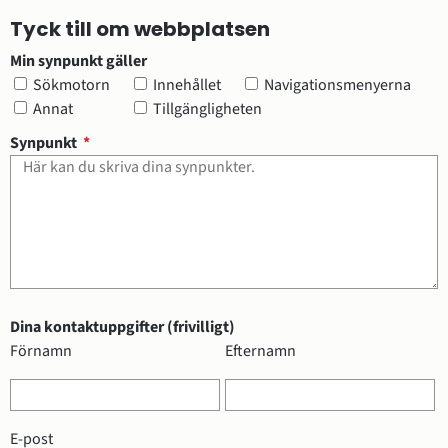
Tyck till om webbplatsen
Min synpunkt gäller
Min synpunkt gäller
Sökmotorn
Innehållet
Navigationsmenyerna
Annat
Tillgängligheten
(obligatorisk)
Synpunkt
*
Dina kontaktuppgifter (frivilligt)
Dina kontaktuppgifter (frivilligt)
Förnamn
Efternamn
E-post