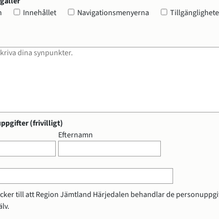
gäller
änglighetsredogörelse
gäller
n
Innehållet
Navigationsmenyerna
Tillgänglighet
bligatorisk)
pgifter (frivilligt)
gifter (frivilligt)
Efternamn
cker till att Region Jämtland Härjedalen behandlar de personuppgif
lv.