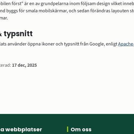
ilen först” är en av grundpelarna inom följsam design vilket innebä
and byggs för smala mobilskärmar, och sedan förändras layouten ste
mar.
& typsnitt
ts använder öppna ikoner och typsnitt från Google, enligt 
Apache-
nnan webbplats.
rmation
terad:
17 dec, 2025
ra webbplatser
Om oss