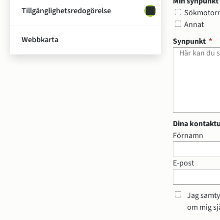
Min synpunkt 
Tillgänglighetsredogörelse
Undersidor för Tillg
Min synpunkt 
Sökmotor
Annat
Webbkarta
(o
Synpunkt
*
Dina kontaktup
Dina kontaktupp
Förnamn
E-post
Jag samty
om mig sjä