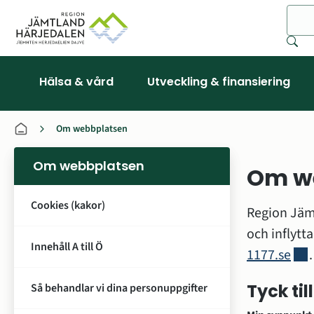
Sök
Hälsa & vård
Utveckling & finansiering
Om webbplatsen
Om webbplatsen
Om w
Cookies (kakor)
Region Jämt
Innehåll A till Ö
Länk
1177.se
.
Tyck ti
Så behandlar vi dina personuppgifter