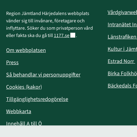
Vårdgivarw
Region Jämtland Härjedalens webbplats 
vänder sig till invånare, företagare och 
Intranätet I
inflyttare. Söker du som privatperson vård 
Länk till annan webbplats.
eller fakta ska du gå till 
1177.se
.
Länstrafike
Kultur i Jäm
Om webbplatsen
Estrad Norr
Press
i
Birka Folkh
Så behandlar vi personuppgifter
Bäckedals F
Cookies (kakor)
Tillgänglighetsredogörelse
Webbkarta
Innehåll A till Ö