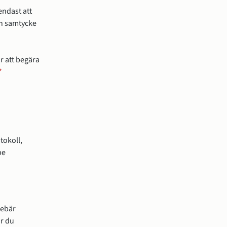
endast att
an samtycke
r att begära
*
okoll, 
e 
 annan webbplats, öppnas i nytt fönster.
ebär 
r du 