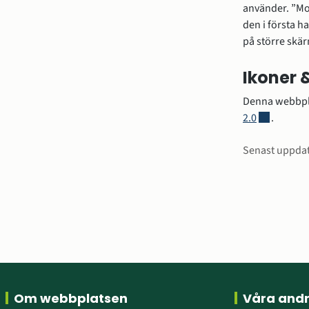
använder. ”Mob
den i första h
på större skär
Ikoner 
Denna webbpla
Länk till a
2.0
.
Sidinfo
Senast uppda
Sidfot
Om webbplatsen
Våra and