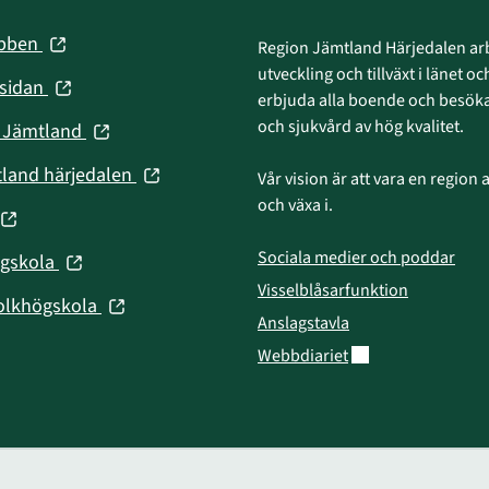
(öppnas
ebben
Region Jämtland Härjedalen arb
i
utveckling och tillväxt i länet och
(öppnas
nsidan
nytt
erbjuda alla boende och besökar
i
fönster)
och sjukvård av hög kvalitet.
(öppnas
n Jämtland
nytt
i
fönster)
(öppnas
tland härjedalen
Vår vision är att vara en region att
nytt
i
och växa i.
fönster)
(öppnas
nytt
fönster)
Sociala medier och poddar
(öppnas
ögskola
nytt
i
Visselblåsarfunktion
fönster)
(öppnas
olkhögskola
nytt
Anslagstavla
i
fönster)
Länk till annan web
Webbdiariet
nytt
fönster)