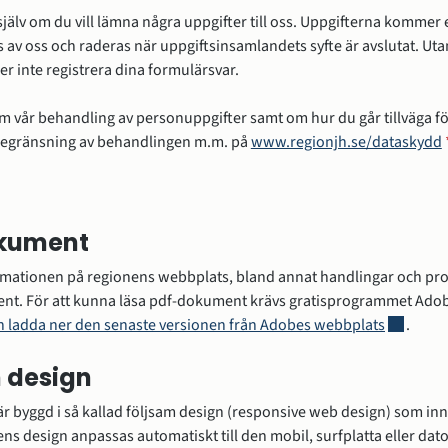
jälv om du vill lämna några uppgifter till oss. Uppgifterna kommer 
 av oss och raderas när uppgiftsinsamlandets syfte är avslutat. Ut
ler inte registrera dina formulärsvar.
m vår behandling av personuppgifter samt om hur du går tillväga fö
 begränsning av behandlingen m.m. på
www.regionjh.se/dataskydd
kument
rmationen på regionens webbplats, bland annat handlingar och prot
nt. För att kunna läsa pdf-dokument krävs gratisprogrammet Adob
Länk till
n ladda ner den senaste versionen från Adobes webbplats
.
 design
 byggd i så kallad följsam design (responsive web design) som inn
ns design anpassas automatiskt till den mobil, surfplatta eller dato