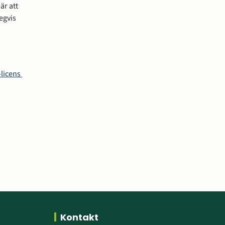
r att 
gvis 
licens 
Kontakt