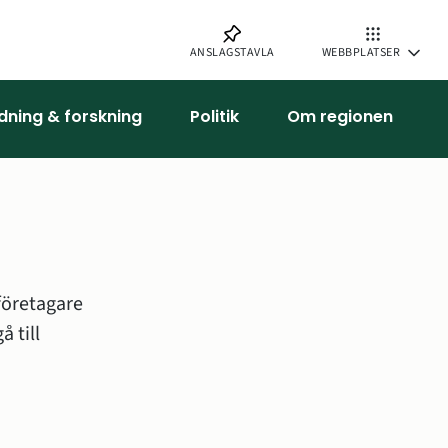
ANSLAGSTAVLA
WEBBPLATSER
ldning & forskning
Politik
Om regionen
öretagare 
och inflyttare. Söker du som privatperson vård eller fakta ska du gå till 