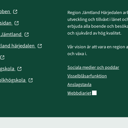
(öppnas
ebben
Region Jämtland Härjedalen arb
i
utveckling och tillväxt i länet och
(öppnas
nsidan
nytt
erbjuda alla boende och besökar
i
fönster)
och sjukvård av hög kvalitet.
(öppnas
n Jämtland
nytt
i
fönster)
(öppnas
tland härjedalen
Vår vision är att vara en region att
nytt
i
och växa i.
fönster)
(öppnas
nytt
fönster)
Sociala medier och poddar
(öppnas
ögskola
nytt
i
Visselblåsarfunktion
fönster)
(öppnas
olkhögskola
nytt
Anslagstavla
i
fönster)
Länk till annan web
Webbdiariet
nytt
fönster)