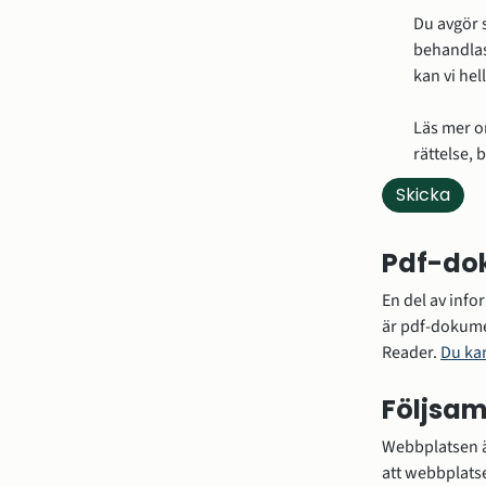
Du avgör s
behandlas
kan vi hel
Läs mer o
rättelse,
Pdf-do
En del av info
är pdf-dokume
Reader. 
Du ka
Följsam
Webbplatsen är
att webbplatse