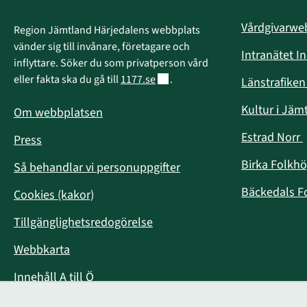
Vårdgivarw
Region Jämtland Härjedalens webbplats 
vänder sig till invånare, företagare och 
Intranätet I
inflyttare. Söker du som privatperson vård 
Länk till annan webbplats.
eller fakta ska du gå till 
1177.se
.
Länstrafike
Kultur i Jäm
Om webbplatsen
Estrad Norr
Press
i
Birka Folkh
Så behandlar vi personuppgifter
Bäckedals F
Cookies (kakor)
Tillgänglighetsredogörelse
Webbkarta
Innehåll A till Ö