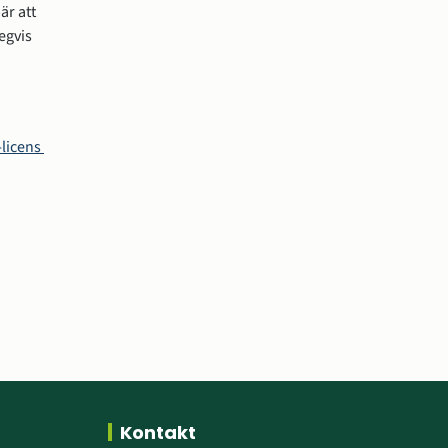
r att 
gvis 
licens 
Kontakt