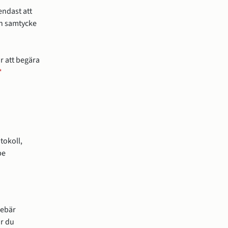
endast att
an samtycke
r att begära
*
okoll, 
e 
 annan webbplats, öppnas i nytt fönster.
ebär 
r du 