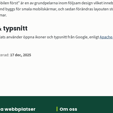
ilen först” är en av grundpelarna inom följsam design vilket innebä
and byggs för smala mobilskärmar, och sedan förändras layouten ste
mar.
& typsnitt
ts använder öppna ikoner och typsnitt från Google, enligt 
Apache-
nnan webbplats.
rmation
terad:
17 dec, 2025
ra webbplatser
Om oss