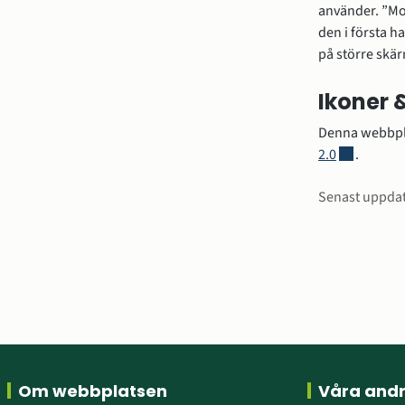
använder. ”Mob
den i första h
på större skär
Ikoner 
Denna webbpla
Länk till a
2.0
.
Sidinfo
Senast uppda
Sidfot
Om webbplatsen
Våra and