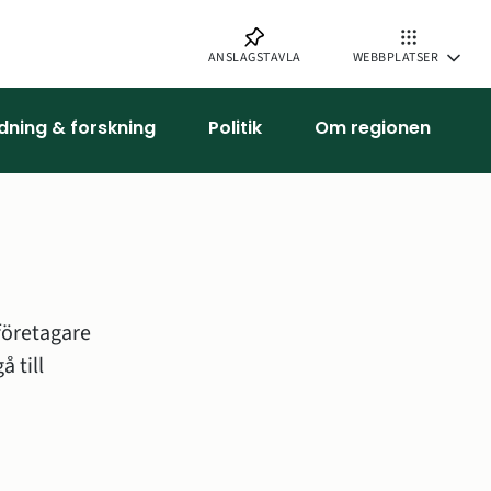
ANSLAGSTAVLA
WEBBPLATSER
ldning & forskning
Politik
Om regionen
öretagare 
och inflyttare. Söker du som privatperson vård eller fakta ska du gå till 