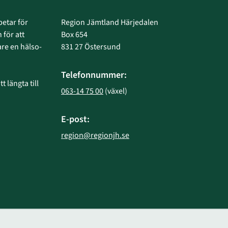
etar för 
Region Jämtland Härjedalen
 för att 
Box 654
e en hälso- 
831 27 Östersund
Telefonnummer:
 längta till 
063-14 75 00
 (växel)
E-post:
region@regionjh.se
bplats.