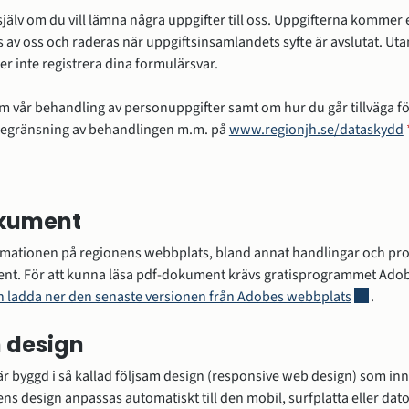
jälv om du vill lämna några uppgifter till oss. Uppgifterna kommer 
 av oss och raderas när uppgiftsinsamlandets syfte är avslutat. Ut
ler inte registrera dina formulärsvar.
m vår behandling av personuppgifter samt om hur du går tillväga fö
 begränsning av behandlingen m.m. på
www.regionjh.se/dataskydd
kument
rmationen på regionens webbplats, bland annat handlingar och prot
nt. För att kunna läsa pdf-dokument krävs gratisprogrammet Adob
Länk till
n ladda ner den senaste versionen från Adobes webbplats
.
 design
 byggd i så kallad följsam design (responsive web design) som inn
ns design anpassas automatiskt till den mobil, surfplatta eller dato