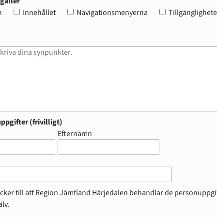
gäller
änglighetsredogörelse
gäller
n
Innehållet
Navigationsmenyerna
Tillgänglighet
bligatorisk)
pgifter (frivilligt)
gifter (frivilligt)
Efternamn
cker till att Region Jämtland Härjedalen behandlar de personuppgif
lv.