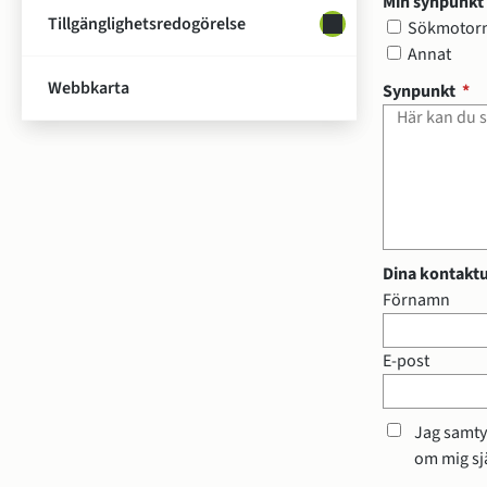
Min synpunkt 
Tillgänglighetsredogörelse
Undersidor för Tillg
Min synpunkt 
Sökmotor
Annat
Webbkarta
(o
Synpunkt
*
Dina kontaktup
Dina kontaktupp
Förnamn
E-post
Jag samty
om mig sjä