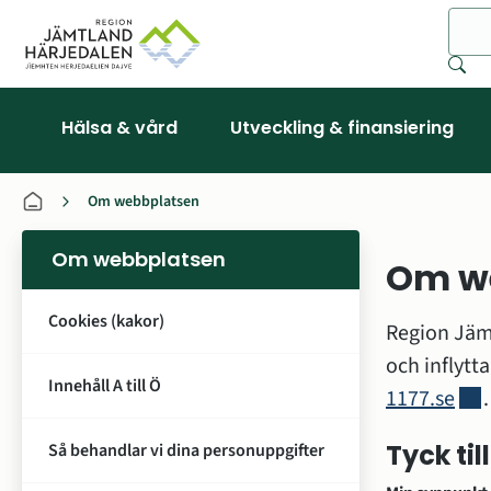
Sök
Hälsa & vård
Utveckling & finansiering
Om webbplatsen
Om webbplatsen
Om w
Cookies (kakor)
Region Jämt
Innehåll A till Ö
Länk
1177.se
.
Tyck ti
Så behandlar vi dina personuppgifter