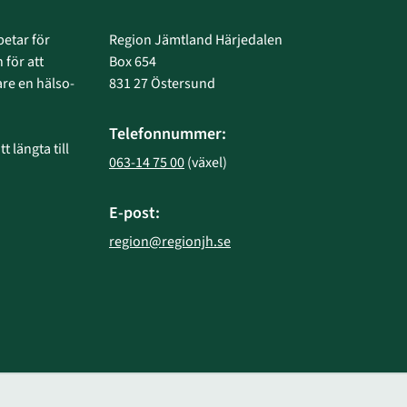
etar för 
Region Jämtland Härjedalen
 för att 
Box 654
e en hälso- 
831 27 Östersund
Telefonnummer:
 längta till 
063-14 75 00
 (växel)
E-post:
region@regionjh.se
bplats.