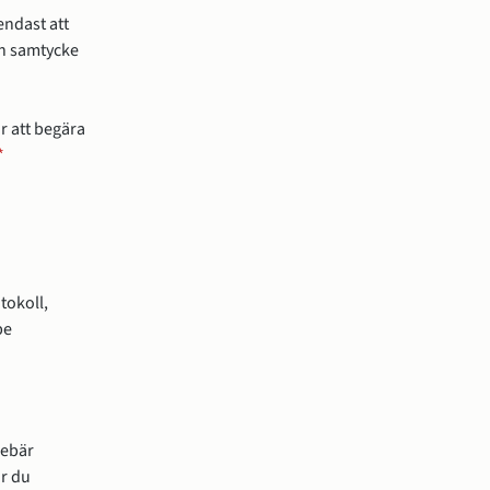
endast att
an samtycke
r att begära
*
okoll, 
e 
 annan webbplats, öppnas i nytt fönster.
ebär 
r du 