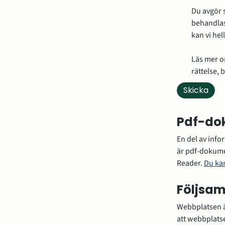
Du avgör s
behandlas
kan vi hel
Läs mer o
rättelse,
Pdf-do
En del av info
är pdf-dokume
Reader. 
Du ka
Följsam
Webbplatsen är
att webbplatse