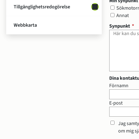
Min synpunkt 
Tillgänglighetsredogörelse
Undersidor för Tillg
Min synpunkt 
Sökmotor
Annat
Webbkarta
(o
Synpunkt
*
Dina kontaktup
Dina kontaktupp
Förnamn
E-post
Jag samty
om mig sjä