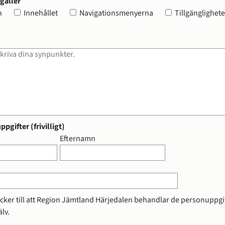
gäller
änglighetsredogörelse
gäller
n
Innehållet
Navigationsmenyerna
Tillgänglighet
bligatorisk)
pgifter (frivilligt)
gifter (frivilligt)
Efternamn
cker till att Region Jämtland Härjedalen behandlar de personuppgif
lv.