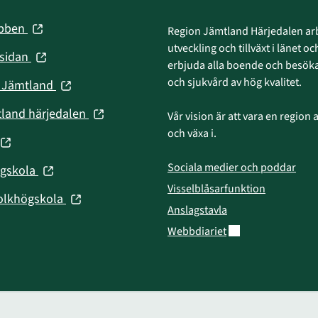
(öppnas
ebben
Region Jämtland Härjedalen arb
i
utveckling och tillväxt i länet och
(öppnas
nsidan
nytt
erbjuda alla boende och besökar
i
fönster)
och sjukvård av hög kvalitet.
(öppnas
n Jämtland
nytt
i
fönster)
(öppnas
tland härjedalen
Vår vision är att vara en region att
nytt
i
och växa i.
fönster)
(öppnas
nytt
fönster)
Sociala medier och poddar
(öppnas
ögskola
nytt
i
Visselblåsarfunktion
fönster)
(öppnas
olkhögskola
nytt
Anslagstavla
i
fönster)
Länk till annan web
Webbdiariet
nytt
fönster)