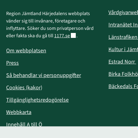
Vårdgivarw
Region Jämtland Härjedalens webbplats 
vänder sig till invånare, företagare och 
Intranätet I
inflyttare. Söker du som privatperson vård 
Länk till annan webbplats.
eller fakta ska du gå till 
1177.se
.
Länstrafike
Kultur i Jäm
Om webbplatsen
Estrad Norr
Press
i
Birka Folkh
Så behandlar vi personuppgifter
Bäckedals F
Cookies (kakor)
Tillgänglighetsredogörelse
Webbkarta
Innehåll A till Ö