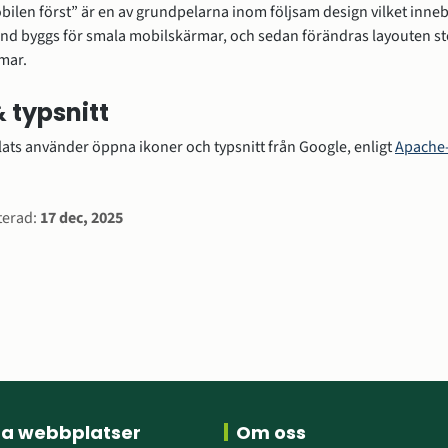
ilen först” är en av grundpelarna inom följsam design vilket innebä
and byggs för smala mobilskärmar, och sedan förändras layouten ste
mar.
& typsnitt
ts använder öppna ikoner och typsnitt från Google, enligt 
Apache-
nnan webbplats.
rmation
terad:
17 dec, 2025
ra webbplatser
Om oss