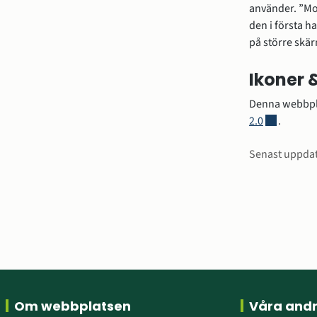
använder. ”Mob
den i första h
på större skär
Ikoner 
Denna webbpla
Länk till a
2.0
.
Sidinfo
Senast uppda
Sidfot
Om webbplatsen
Våra and