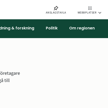
ANSLAGSTAVLA
WEBBPLATSER
ldning & forskning
Politik
Om regionen
öretagare 
och inflyttare. Söker du som privatperson vård eller fakta ska du gå till 