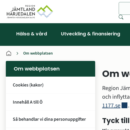
Sök
Hälsa & vård
Utveckling & finansiering
Om webbplatsen
Om webbplatsen
Om w
Cookies (kakor)
Region Jämt
Innehåll A till Ö
Länk
1177.se
.
Tyck ti
Så behandlar vi dina personuppgifter