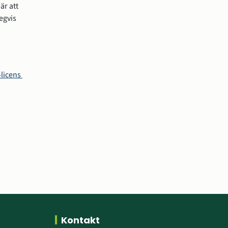
r att 
gvis 
licens 
Kontakt