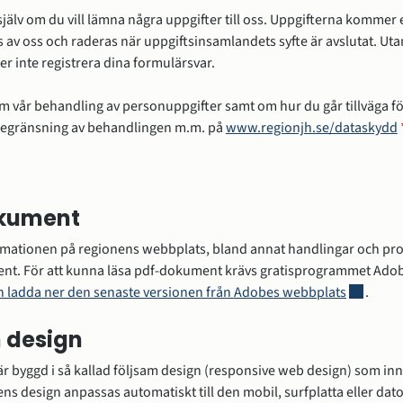
jälv om du vill lämna några uppgifter till oss. Uppgifterna kommer 
 av oss och raderas när uppgiftsinsamlandets syfte är avslutat. Ut
ler inte registrera dina formulärsvar.
m vår behandling av personuppgifter samt om hur du går tillväga fö
 begränsning av behandlingen m.m. på
www.regionjh.se/dataskydd
kument
rmationen på regionens webbplats, bland annat handlingar och prot
nt. För att kunna läsa pdf-dokument krävs gratisprogrammet Adob
Länk till
n ladda ner den senaste versionen från Adobes webbplats
.
 design
 byggd i så kallad följsam design (responsive web design) som inn
ns design anpassas automatiskt till den mobil, surfplatta eller dato