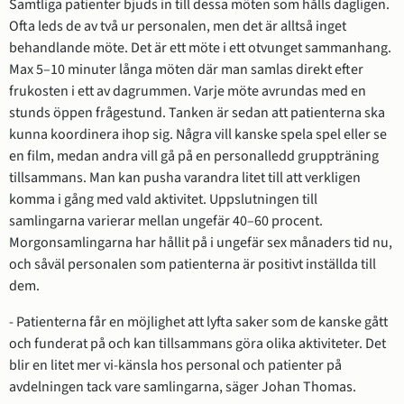
Samtliga patienter bjuds in till dessa möten som hålls dagligen. 
Ofta leds de av två ur personalen, men det är alltså inget 
behandlande möte. Det är ett möte i ett otvunget sammanhang. 
Max 5–10 minuter långa möten där man samlas direkt efter 
frukosten i ett av dagrummen. Varje möte avrundas med en 
stunds öppen frågestund. Tanken är sedan att patienterna ska 
kunna koordinera ihop sig. Några vill kanske spela spel eller se 
en film, medan andra vill gå på en personalledd gruppträning 
tillsammans. Man kan pusha varandra litet till att verkligen 
komma i gång med vald aktivitet. Uppslutningen till 
samlingarna varierar mellan ungefär 40–60 procent. 
Morgonsamlingarna har hållit på i ungefär sex månaders tid nu, 
och såväl personalen som patienterna är positivt inställda till 
dem.
- Patienterna får en möjlighet att lyfta saker som de kanske gått 
och funderat på och kan tillsammans göra olika aktiviteter. Det 
blir en litet mer vi-känsla hos personal och patienter på 
avdelningen tack vare samlingarna, säger Johan Thomas.