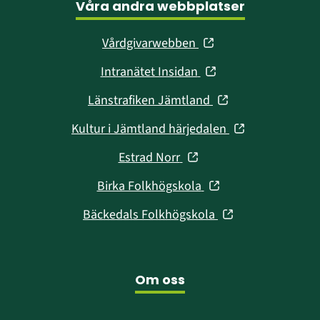
Våra andra webbplatser
(öppnas
Vårdgivarwebben
i
(öppnas
Intranätet Insidan
nytt
i
fönster)
(öppnas
Länstrafiken Jämtland
nytt
i
fönster)
(öppnas
Kultur i Jämtland härjedalen
nytt
i
fönster)
(öppnas
Estrad Norr
nytt
i
fönster)
(öppnas
Birka Folkhögskola
nytt
i
fönster)
(öppnas
Bäckedals Folkhögskola
nytt
i
fönster)
nytt
fönster)
Om oss