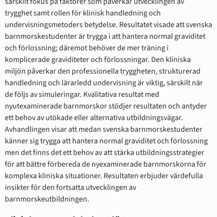
särskilt fokus på faktorer som påverkar utvecklingen av 
trygghet samt rollen för klinisk handledning och 
undervisningsmetoders betydelse. Resultatet visade att svenska 
barnmorskestudenter är trygga i att hantera normal graviditet 
och förlossning; däremot behöver de mer träning i 
komplicerade graviditeter och förlossningar. Den kliniska 
miljön påverkar den professionella tryggheten, strukturerad 
handledning och lärarledd undervisning är viktig, särskilt när 
de följs av simuleringar. Kvalitativa resultat med 
nyutexaminerade barnmorskor stödjer resultaten och antyder 
ett behov av utökade eller alternativa utbildningsvägar. 
Avhandlingen visar att medan svenska barnmorskestudenter 
känner sig trygga att hantera normal graviditet och förlossning 
men det finns det ett behov av att stärka utbildningsstrategier 
för att bättre förbereda de nyexaminerade barnmorskorna för 
komplexa kliniska situationer. Resultaten erbjuder värdefulla 
insikter för den fortsatta utvecklingen av 
barnmorskeutbildningen.