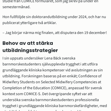
studie från COMICE formuläret, som jag skrev på under en 
semestermånad.
Hon fullföljde sin doktorandutbildning under 2024, och har nu 
publicerat ytterligare två artiklar.
– Jag börjar närma mig finalen, att disputera den 19 december!
Behov av att stärka 
utbildningsstrategier
I sin uppsats undersöker Lena Bäck svenska 
barnmorskestudenters självupplevda trygghet i att utföra 
grundläggande kliniska kompetenser vid avslutningen av sin 
utbildning. Forskningen baseras på en enkät; Confidence of 
Midwifery Students on Selected Midwifery Competencies at 
Completion of the Education (COMICE), anpassad för svensk 
kontext som COMICE-S. Det övergripande syftet var att 
undersöka svenska barnmorskestudenters professionella 
trygghet i grundläggande kliniska barnmorskefärdigheter, med 