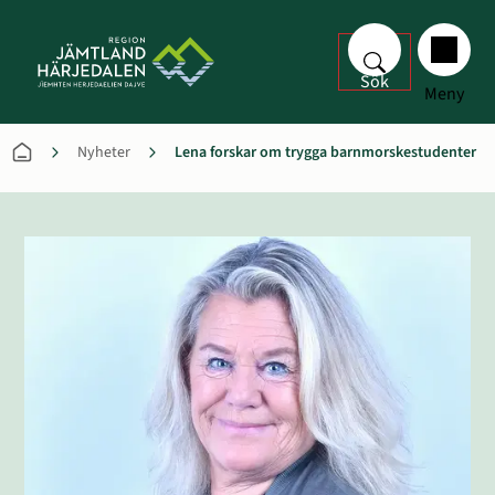
Sök
Meny
Nyheter
Lena forskar om trygga barnmorskestudenter