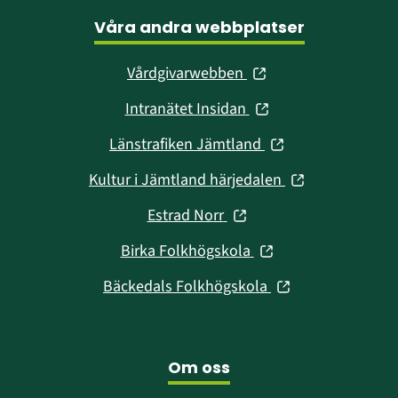
Våra andra webbplatser
(öppnas
Vårdgivarwebben
i
(öppnas
Intranätet Insidan
nytt
i
fönster)
(öppnas
Länstrafiken Jämtland
nytt
i
fönster)
(öppnas
Kultur i Jämtland härjedalen
nytt
i
fönster)
(öppnas
Estrad Norr
nytt
i
fönster)
(öppnas
Birka Folkhögskola
nytt
i
fönster)
(öppnas
Bäckedals Folkhögskola
nytt
i
fönster)
nytt
fönster)
Om oss