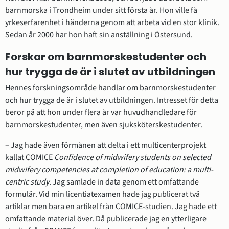
barnmorska i Trondheim under sitt första år. Hon ville få 
yrkeserfarenhet i händerna genom att arbeta vid en stor klinik. 
Sedan år 2000 har hon haft sin anställning i Östersund.
Forskar om barnmorskestudenter och 
hur trygga de är i slutet av utbildningen
Hennes forskningsområde handlar om barnmorskestudenter 
och hur trygga de är i slutet av utbildningen. Intresset för detta 
beror på att hon under flera år var huvudhandledare för 
barnmorskestudenter, men även sjuksköterskestudenter.
– Jag hade även förmånen att delta i ett multicenterprojekt 
kallat COMICE 
Confidence of midwifery students on selected 
midwifery competencies at completion of education: a multi-
centric study
. Jag samlade in data genom ett omfattande 
formulär. Vid min licentiatexamen hade jag publicerat två 
artiklar men bara en artikel från COMICE-studien. Jag hade ett 
omfattande material över. Då publicerade jag en ytterligare 