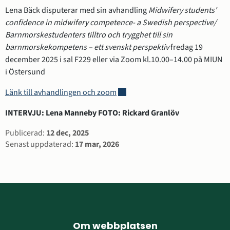
Lena Bäck disputerar med sin avhandling
Midwifery students' 
confidence in midwifery competence- a Swedish perspective/ 
Barnmorskestudenters tilltro och trygghet till sin 
barnmorskekompetens – ett svenskt perspektiv 
fredag 19 
december 2025 i sal F229 eller via Zoom kl.10.00–14.00 på MIUN 
i Östersund
Länk till annan webbplats, öppnas
Länk till avhandlingen och zoom
INTERVJU: Lena Manneby FOTO: Rickard Granlöv
Sidinformation
Publicerad:
12 dec, 2025
Senast uppdaterad:
17 mar, 2026
Sidfot
Om webbplatsen