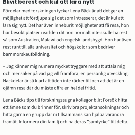
Blivit berest och kul att lära nytt
Fördelar med forskningen tycker Lena Bäck är att det ger en 
möjlighet att fördjupa sig i det som intresserar, det är kul att 
lära sig nytt. Det har även inneburit möjligheter att få resa, hon 
har besökt platser i världen dit hon normalt inte skulle ha rest 
så som Australien, Malawi och engelsk landsbygd. Hon har även 
rest runt till alla universitet och högskolor som bedriver 
barnmorskeutbildning.
– Jag känner mig numera mycket tryggare med att uttala mig 
och mer säker på vad jag vill framföra, en personlig utveckling. 
Nackdelar är så klart att tiden inte räcker till och att det är en 
ojämn resa där du måste offra en hel del fritid. 
Lena Bäcks tips till forskningssugna kollegor blir; Försök hitta 
ett ämne som du brinner för, skriv bra projektansökningar och 
hitta gärna en grupp där ni tillsammans kan hjälpa varandra 
framåt. Informera din familj och ha deras ”samtycke” till detta.