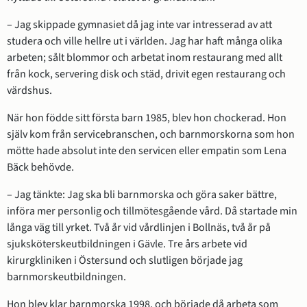
– Jag skippade gymnasiet då jag inte var intresserad av att 
studera och ville hellre ut i världen. Jag har haft många olika 
arbeten; sålt blommor och arbetat inom restaurang med allt 
från kock, servering disk och städ, drivit egen restaurang och 
värdshus.
När hon födde sitt första barn 1985, blev hon chockerad. Hon 
själv kom från servicebranschen, och barnmorskorna som hon 
mötte hade absolut inte den servicen eller empatin som Lena 
Bäck behövde.
– Jag tänkte: Jag ska bli barnmorska och göra saker bättre, 
införa mer personlig och tillmötesgående vård. Då startade min 
långa väg till yrket. Två år vid vårdlinjen i Bollnäs, två år på 
sjuksköterskeutbildningen i Gävle. Tre års arbete vid 
kirurgkliniken i Östersund och slutligen började jag 
barnmorskeutbildningen.
Hon blev klar barnmorska 1998, och började då arbeta som 