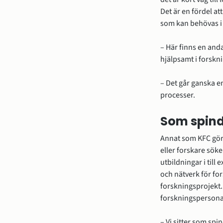
Det är en fördel at
som kan behövas i
– Här finns en anda 
hjälpsamt i forskn
– Det går ganska e
processer.
Som spind
Annat som KFC gör ä
eller forskare söke
utbildningar i till
och nätverk för fo
forskningsprojekt. 
forskningspersona
– Vi sitter som spin