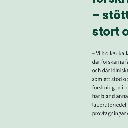
– stött
stort 
– Vi brukar kall
där forskarna f
och där 
klinis
som ett stöd o
forskningen
 i 
har bland anna
laboratoriedel
provtagningar 