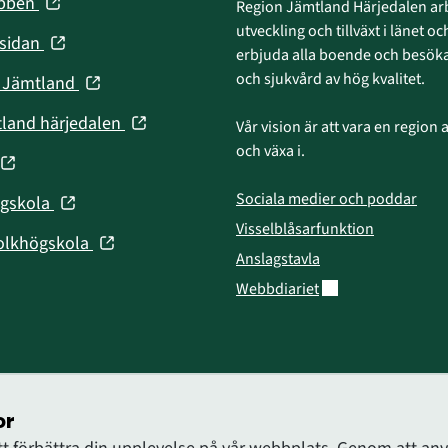
(öppnas
ebben
Region Jämtland Härjedalen arb
i
utveckling och tillväxt i länet och
(öppnas
nsidan
nytt
erbjuda alla boende och besökar
i
fönster)
och sjukvård av hög kvalitet.
(öppnas
n Jämtland
nytt
i
fönster)
(öppnas
tland härjedalen
Vår vision är att vara en region att
nytt
i
och växa i.
fönster)
(öppnas
nytt
fönster)
Sociala medier och poddar
(öppnas
ögskola
nytt
i
Visselblåsarfunktion
fönster)
(öppnas
olkhögskola
nytt
Anslagstavla
i
fönster)
Länk till annan web
Webbdiariet
nytt
fönster)
or