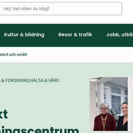
Kultur & bildning
Resor & trafik
Jobb, utbi
 stort och smått
G & FORSKNING
|
HÄLSA & VÅRD
6
t 
ningscentrum 