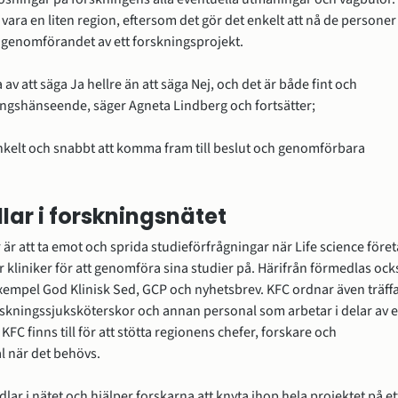
t vara en liten region, eftersom det gör det enkelt att nå de personer 
 genomförandet av ett forskningsprojekt.
av att säga Ja hellre än att säga Nej, och det är både fint och 
ingshänseende, säger Agneta Lindberg och fortsätter;
nkelt och snabbt att komma fram till beslut och genomförbara 
lar i forskningsnätet
r att ta emot och sprida studieförfrågningar när Life science föret
r kliniker för att genomföra sina studier på. Härifrån förmedlas ocks
 exempel God Klinisk Sed, GCP och nyhetsbrev. KFC ordnar även träffa
rskningssjuksköterskor och annan personal som arbetar i delar av et
KFC finns till för att stötta regionens chefer, forskare och 
l när det behövs.
dlar i nätet och hjälper forskarna att knyta ihop hela projektet på ett