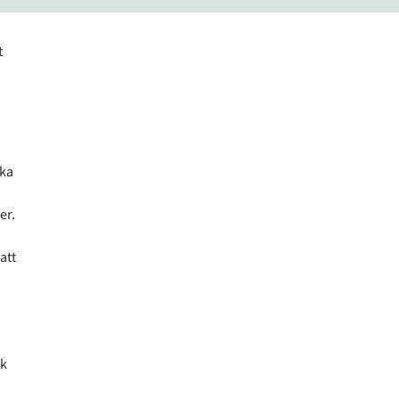
 
ka 
er.
tt 
k 