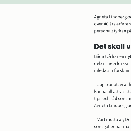
Agneta Lindberg o
över 40 års erfare
personalstyrkan på
Det skall v
Båda två har en nyt
delar i hela forsk
inleda sin forsknin
– Jag tror att vi är
känna till att vi si
tips och råd som m
Agneta Lindberg oc
– Vårt motto är; De
som gäller när man