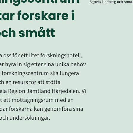
Agneta Lindberg och Anna
ar forskare i 
och smått
a oss för ett litet forskningshotell, 
år hyra in sig efter sina unika behov
kt forskningscentrum
 ska
 fungera 
ch
 en
 resurs för att stötta 
hela Region Jämtland Härjedalen
. Vi 
t e
tt mottagningsrum med en
 där forskarna kan genomföra sina 
och 
undersökninga
r.