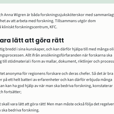
ch Anna Wigren är båda forskningssjuksköterskor med sammanlagt
nhet av att arbeta med forskning. Tillsammans utgör dom 
 kliniskt forskningscentrum, KFC.
ara lätt att göra rätt
tig bredd i sina kunskaper, och kan därför hjälpa till med många oli
ningsprocessen. Allt ifrån ansökningsförfaranden när forskarna ska 
g till stödmaterial i form av mallar, dokument, riktlinjer och process
 litet anonyma för regionens forskare och deras chefer. Så det är bra a
tter på ett helt batteri av erfarenheter och kan därför erbjuda många 
an kan ha god hjälp av när man ska bedriva forskning, konstaterar 
h fortsätter;
t skall vara lätt att göra rätt! Men man måste också följa det regelver
 ska bedriva forskning.