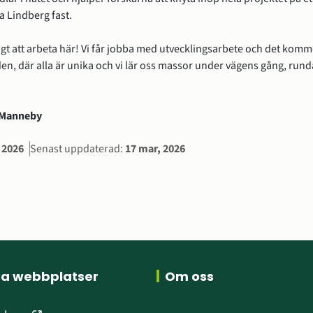
ta Lindberg fast.
kigt att arbeta här! Vi får jobba med utvecklingsarbete och det komme
den, där alla är unika och vi lär oss massor under vägens gång, runda
a Manneby
ation
, 2026
Senast uppdaterad:
17 mar, 2026
ra webbplatser
Om oss