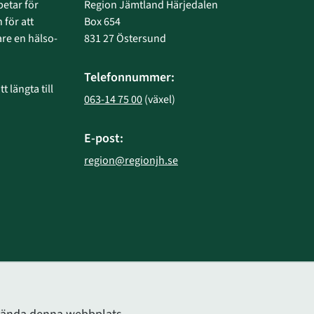
etar för 
Region Jämtland Härjedalen
 för att 
Box 654
e en hälso- 
831 27 Östersund
Telefonnummer:
 längta till 
063-14 75 00
 (växel)
E-post:
region@regionjh.se
bplats.