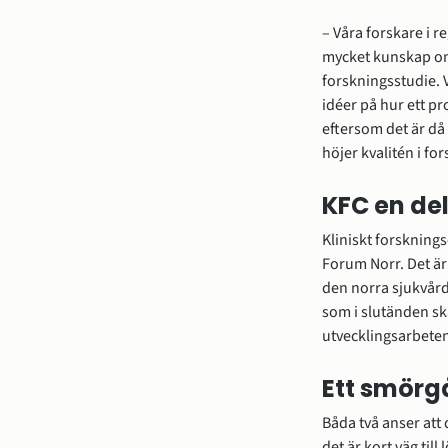
– Våra forskare i r
mycket kunskap om 
forskningsstudie. 
idéer på hur ett pro
eftersom det är då 
höjer kvalitén i fo
KFC en del
Kliniskt forsknings
Forum Norr. Det är
den norra sjukvård
som i slutänden ska
utvecklingsarbeten
Ett smörg
Båda två anser att 
det är kort väg til