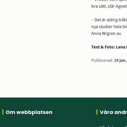
bra sätt, slår Agne
– Det är aldrig trå
nya studier hela ti
Anna Wigren av.
Text & Foto: Len
Sidinform
Publicerad:
19 jan
Sidfot
Om webbplatsen
Våra and