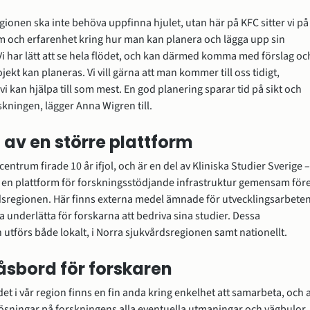
egionen ska inte behöva uppfinna hjulet, utan här på KFC sitter vi på 
och erfarenhet kring hur man kan planera och lägga upp sin 
Vi har lätt att se hela flödet, och kan därmed komma med förslag och
jekt kan planeras. Vi vill gärna att man kommer till oss tidigt, 
vi kan hjälpa till som mest. En god planering sparar tid på sikt och 
rskningen, lägger Anna Wigren till.
 av en större plattform
centrum firade 10 år ifjol, och är en del av Kliniska Studier Sverige – 
 en plattform för forskningsstödjande infrastruktur gemensam före
sregionen. Här finns externa medel ämnade för utvecklingsarbeten
 underlätta för forskarna att bedriva sina studier. Dessa 
 utförs både lokalt, i Norra sjukvårdsregionen samt nationellt.
åsbord för forskaren
det i vår region finns en fin anda kring enkelhet att samarbeta, och at
l lösningar på forskningens alla eventuella utmaningar och vägbulor. 