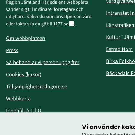
Vårdgivarw
Region Jämtland Härjedalens webbplats 
vänder sig till invånare, företagare och 
Intranätet I
inflyttare. Söker du som privatperson vård 
Länk till annan webbplats.
eller fakta ska du gå till 
1177.se
.
Länstrafike
Kultur i Jäm
Om webbplatsen
Estrad Norr
Press
i
Birka Folkh
Så behandlar vi personuppgifter
Bäckedals F
Cookies (kakor)
Tillgänglighetsredogörelse
Webbkarta
Innehåll A till Ö
Vi använder kak