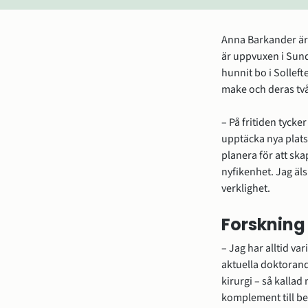
Anna Barkander är
är uppvuxen i Sund
hunnit bo i Sollef
make och deras två 
– På fritiden tycke
upptäcka nya platse
planera för att ska
nyfikenhet. Jag älsk
verklighet.
Forskning 
– Jag har alltid va
aktuella doktorandp
kirurgi – så kallad
komplement till bef