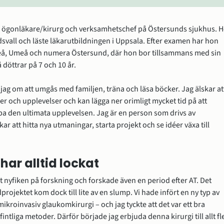
 ögonläkare/kirurg och verksamhetschef på Östersunds sjukhus. H
svall och läste läkarutbildningen i Uppsala. Efter examen har hon 
teå, Umeå och numera Östersund, där hon bor tillsammans med sin 
döttrar på 7 och 10 år.
r jag om att umgås med familjen, träna och läsa böcker. Jag älskar att
r och upplevelser och kan lägga ner orimligt mycket tid på att 
pa den ultimata upplevelsen. Jag är en person som drivs av 
ar att hitta nya utmaningar, starta projekt och se idéer växa till 
har alltid lockat
rit nyfiken på forskning och forskade även en period efter AT. Det 
rojektet kom dock till lite av en slump. Vi hade infört en ny typ av 
 mikroinvasiv glaukomkirurgi – och jag tyckte att det var ett bra 
intliga metoder. Därför började jag erbjuda denna kirurgi till allt fle