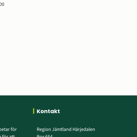
00 
Kontakt
etar för 
Region Jämtland Härjedalen
 för att 
Box 654