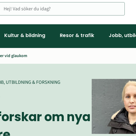
Kultur & bildning
Resor & trafik
Jobb, utbi
er vid glaukom
B, UTBILDNING & FORSKNING
6
forskar om 
nya 
e 