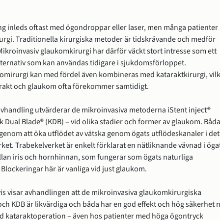
 inleds oftast med ögondroppar eller laser, men många patienter 
rurgi. Traditionella kirurgiska metoder är tidskrävande och medför 
ikroinvasiv glaukomkirurgi har därför väckt stort intresse som ett 
lternativ som kan användas tidigare i sjukdomsförloppet. 
omirurgi kan med fördel även kombineras med kataraktkirurgi, vilk
arakt och glaukom ofta förekommer samtidigt.
handling utvärderar de mikroinvasiva metoderna iStent inject® 
k Dual Blade® (KDB) – vid olika stadier och former av glaukom. Båda
enom att öka utflödet av vätska genom ögats utflödeskanaler i det 
ket. Trabekelverket är enkelt förklarat en nätliknande vävnad i ögat
an iris och hornhinnan, som fungerar som ögats naturliga 
Blockeringar här är vanliga vid just glaukom.
 visar avhandlingen att de mikroinvasiva glaukomkirurgiska 
ch KDB är likvärdiga och båda har en god effekt och hög säkerhet n
 kataraktoperation – även hos patienter med höga ögontryck 