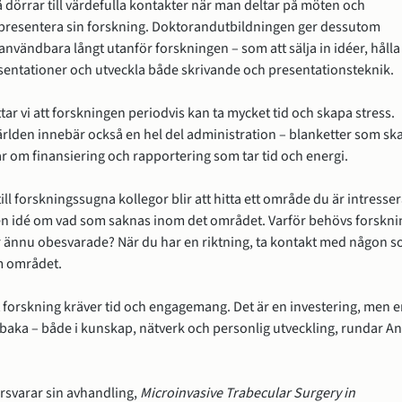
 dörrar till värdefulla kontakter när man deltar på möten och 
 presentera sin forskning. Doktorandutbildningen ger dessutom 
nvändbara långt utanför forskningen – som att sälja in idéer, hålla 
sentationer och utveckla både skrivande och presentationsteknik.
ar vi att forskningen periodvis kan ta mycket tid och skapa stress. 
lden innebär också en hel del administration – blanketter som ska
ar om finansiering och rapportering som tar tid och energi.
ill forskningssugna kollegor blir att hitta ett område du är intresser
en idé om vad som saknas inom det området. Varför behövs forsknin
är ännu obesvarade? När du har en riktning, ta kontakt med någon s
m området.
t forskning kräver tid och engagemang. Det är en investering, men e
lbaka – både i kunskap, nätverk och personlig utveckling, rundar An
svarar sin avhandling, 
Microinvasive Trabecular Surgery in 