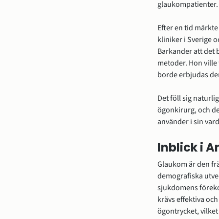
glaukompatienter.
Efter en tid märkte
kliniker i Sverige 
Barkander att det 
metoder. Hon ville 
borde erbjudas den
Det föll sig naturl
ögonkirurg, och de
använder i sin var
Inblick i 
Glaukom är den frä
demografiska utvec
sjukdomens föreko
krävs effektiva oc
ögontrycket, vilke