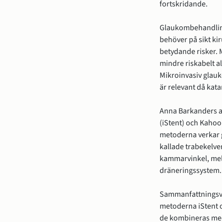
fortskridande.
Glaukombehandling
behöver på sikt ki
betydande risker. M
mindre riskabelt a
Mikroinvasiv glauk
är relevant då kat
Anna Barkanders av
(iStent) och Kahoo
metoderna verkar g
kallade trabekelver
kammarvinkel, mell
dräneringssystem. 
Sammanfattningsvis
metoderna iStent o
de kombineras med