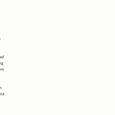
 
ad 
g 
om 
n 
na 