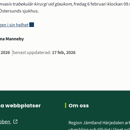
vasiv trabekulär kirurgi vid glaukom
, fredag 6 februari klockan 09.
, Östersunds sjukhus.
Länk till annan webbplats, öppnas i nytt fönster.
gen i sin helhet
Lena Manneby
ation
, 2026
Senast uppdaterad:
17 feb, 2026
ra webbplatser
Om oss
(öppnas
ebben
Region Jämtland Härjedalen arb
i
utveckling och tillväxt i länet och