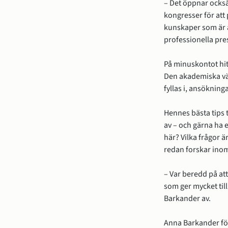
– Det öppnar också
kongresser för att
kunskaper som är a
professionella pre
På minuskontot hitt
Den akademiska vär
fyllas i, ansökning
Hennes bästa tips t
av – och gärna ha 
här? Vilka frågor 
redan forskar ino
– Var beredd på at
som ger mycket til
Barkander av.
Anna Barkander för