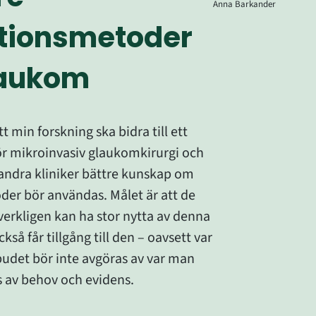
Anna Barkander
tionsmetoder 
laukom
 min forskning ska bidra till ett 
ör mikroinvasiv glaukomkirurgi och 
andra kliniker bättre kunskap om 
er bör användas. Målet är att de 
erkligen kan ha stor nytta av denna 
ckså får tillgång till den – oavsett var 
udet bör inte avgöras av var man 
s av behov och evidens.