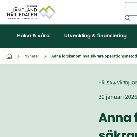
Sök
Hälsa & vård
Utveckling & finansiering
Nyheter
Anna forskar om nya säkrare operationsmetod
HÄLSA & VÅRD
|
JOB
30 januari 202
Anna 
säkrar