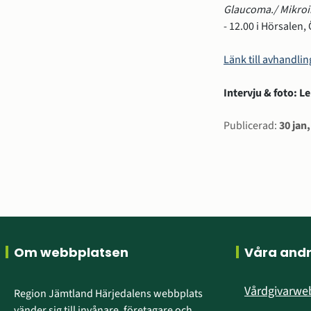
Glaucoma./ Mikroin
- 12.00 i Hörsalen
Länk till avhandlin
Intervju & foto: 
Sidinform
Publicerad:
30 jan
Sidfot
Om webbplatsen
Våra and
Vårdgivarw
Region Jämtland Härjedalens webbplats 
vänder sig till invånare, företagare och 