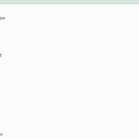
on 
 
r 