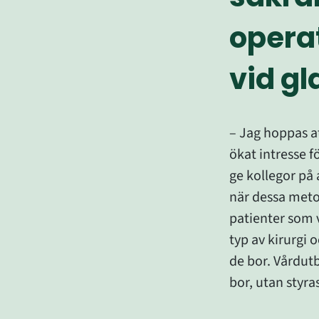
opera
vid g
– Jag hoppas att
ökat intresse f
ge kollegor på 
när dessa metod
patienter som v
typ av kirurgi o
de bor. Vårdutb
bor, utan styra