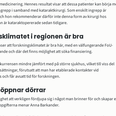
medicinering. Hennes resultat visar att dessa patienter kan börja m
ingrepp i samband med kataraktkirurgi. Som enskilt ingrepp är 
ch hon rekommenderar därför inte denna form av kirurgi hos 
n är kataraktopererade sedan tidigare.
klimatet i regionen är bra
er att forskningsklimatet är bra här, med en välfungerande FoU-
nde och där det finns möjlighet att söka finansiering.
rrensen mindre jämfört med på större sjukhus, vilket till viss del 
sättningar, förutsatt att man har etablerade kontakter vid 
 och får avsatt tid för forskningen.
 öppnar dörrar
ighet att verkligen fördjupa sig i något man brinner för och skapar e
uppgifterna menar Anna Barkander.