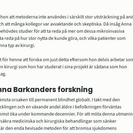
 hon att metoderna inte användes i särskilt stor utsträckning på and
och att många kollegor var avvaktande och skeptiska. Då insåg Anna 
behövdes studier för att ta reda på mer om dessa mikroinvasiva 
ta reda på hur stor nytta de kunde göra, och vilka patienter som 
na typ av kirurgi.
igt för henne att forska om just detta eftersom hon delvis arbetar som
n kirurgi som hon har studerat i sina projekt är sådana som hon 
dag.
Anna Barkanders forskning
msta orsaken till permanent blindhet globalt. I takt med den 
klingen och en växande andel äldre i befolkningen förväntas 
mst öka under kommande decennier. För att möta denna utmaning
h säkra medicinska och kirurgiska behandlingar som sänker 
t är den enda bevisade metoden för att bromsa sjukdomens 