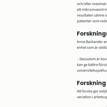
och/eller maximal 
ett mikroinvasivt 
resultaten sämre o
patienter som reda
Forsknings
Anna Barkander ans
enhet som är stötta
– Dessutom är konku
kan ge bättre förut
universitetssjukhus
Forskning
Att forska ger möjl
variation i arbets