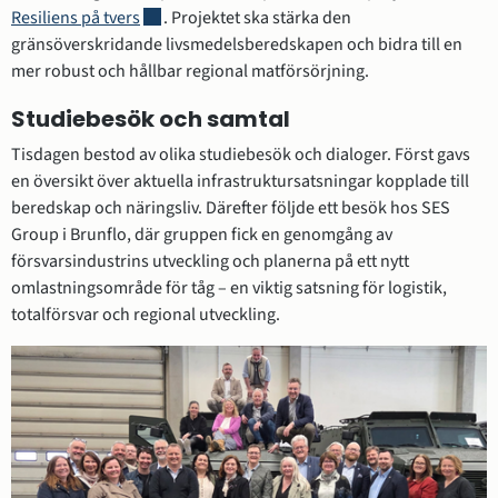
Länk till annan webbplats, öppnas i nytt fönster.
Resiliens på tvers
. Projektet ska stärka den 
gränsöverskridande livsmedelsberedskapen och bidra till en 
mer robust och hållbar regional matförsörjning.
Studiebesök och samtal
Tisdagen bestod av olika studiebesök och dialoger. Först gavs 
en översikt över aktuella infrastruktursatsningar kopplade till 
beredskap och näringsliv. Därefter följde ett besök hos SES 
Group i Brunflo, där gruppen fick en genomgång av 
försvarsindustrins utveckling och planerna på ett nytt 
omlastningsområde för tåg – en viktig satsning för logistik, 
totalförsvar och regional utveckling.