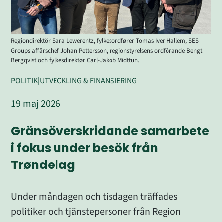
Regiondirektör Sara Lewerentz, fylkesordfører Tomas Iver Hallem, SES
Groups affärschef Johan Pettersson, regionstyrelsens ordförande Bengt
Bergqvist och fylkesdirektør Carl-Jakob Midttun.
POLITIK
|
UTVECKLING & FINANSIERING
19 maj 2026
Gränsöverskridande samarbete 
i fokus under besök från 
Trøndelag
Under måndagen och tisdagen träffades 
politiker och tjänstepersoner från Region 