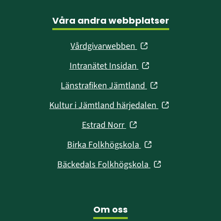
Våra andra webbplatser
(öppnas
Vårdgivarwebben
i
(öppnas
Intranätet Insidan
nytt
i
fönster)
(öppnas
Länstrafiken Jämtland
nytt
i
fönster)
(öppnas
Kultur i Jämtland härjedalen
nytt
i
fönster)
(öppnas
Estrad Norr
nytt
i
fönster)
(öppnas
Birka Folkhögskola
nytt
i
fönster)
(öppnas
Bäckedals Folkhögskola
nytt
i
fönster)
nytt
fönster)
Om oss