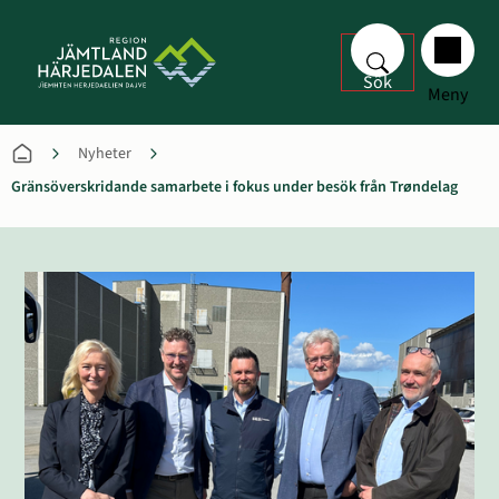
Sök
Meny
Nyheter
Gränsöverskridande samarbete i fokus under besök från Trøndelag