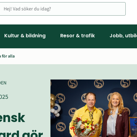
Kultur & bildning
Resor & trafik
Jobb, utbi
 för alla
DEN
025
nsk 
rd gör 