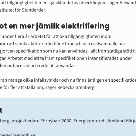
tt tillgänglighet blir en självklar del av utvecklingen, säger Alexand
titutet för Standarder.
ot en mer jämlik elektrifiering
under flera år arbetat för att öka tillgängligheten inom 
nom att samla aktörer från både bransch och civilsamhälle har 
ort en specifikation som nu kan användas i allt från statliga stöd til
ar. Arbetet med att ta fram specifikationen intensifierades under 
den publicerad och redo att användas.
ifrån många olika infallsvinklar och nu finns äntligen en specifikation
 för fler att ställa om, säger Rebecka Stenberg.
t
berg, projektledare Förnybart 2030, Energikontoret Jämtland Härj
berg@regionjh.se