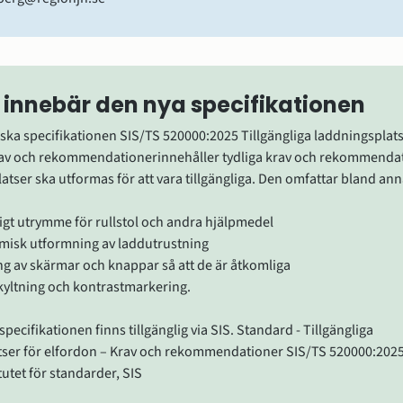
 innebär den nya specifikationen
ska specifikationen SIS/TS 520000:2025 Tillgängliga laddningsplatse
rav och rekommendationerinnehåller tydliga krav och rekommendat
latser ska utformas för att vara tillgängliga. Den omfattar bland ann
kligt utrymme för rullstol och andra hjälpmedel
isk utformning av laddutrustning
ng av skärmar och knappar så att de är åtkomliga
skyltning och kontrastmarkering.
pecifikationen finns tillgänglig via SIS. Standard - Tillgängliga
tser för elfordon – Krav och rekommendationer SIS/TS 520000:2025
tutet för standarder, SIS