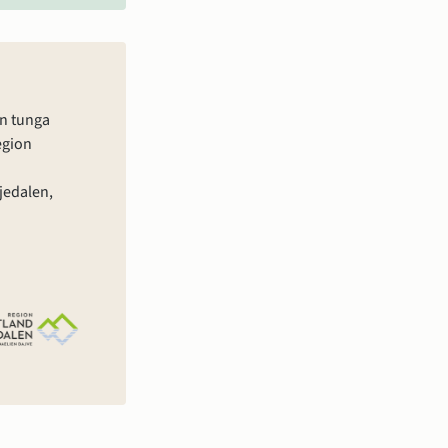
n tunga 
gion 
edalen, 