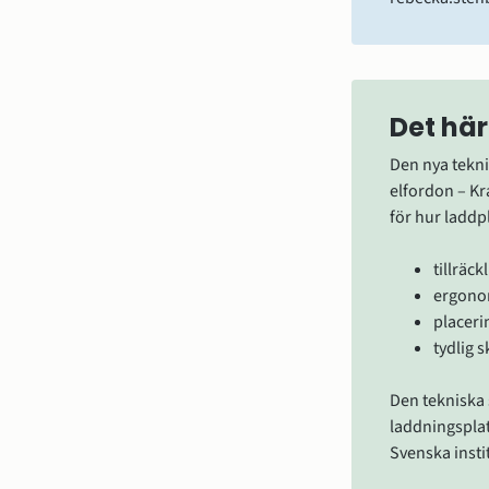
Det här
Den nya tekni
elfordon – K
för hur laddp
tillräc
ergonom
placeri
tydlig 
Den tekniska s
laddningspla
Svenska insti