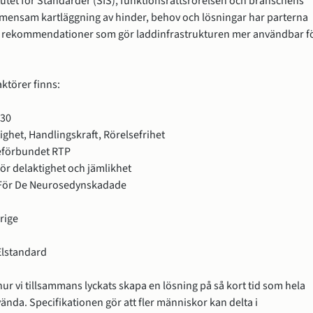
utet för Standarder (SIS), funktionsrättsrörelsen och branschens 
ensam kartläggning av hinder, behov och lösningar har parterna 
ch rekommendationer som gör laddinfrastrukturen mer användbar fö
ktörer finns:
030
ighet, Handlingskraft, Rörelsefrihet
förbundet RTP
ör delaktighet och jämlikhet
För De Neurosedynskadade
rige
Elstandard
 hur vi tillsammans lyckats skapa en lösning på så kort tid som hela 
nda. Specifikationen gör att fler människor kan delta i 