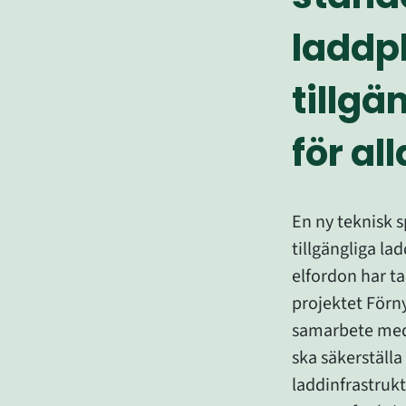
laddpl
tillgän
för all
En ny teknisk sp
tillgängliga lad
elfordon har ta
projektet Förny
samarbete med
ska säkerställa
laddinfrastruktu