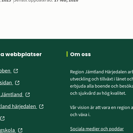
ation
, 2025
Senast uppdaterad:
17 feb, 2026
ra webbplatser
Om oss
(öppnas
ebben
Region Jämtland Härjedalen arb
i
utveckling och tillväxt i länet och
(öppnas
nsidan
nytt
erbjuda alla boende och besökar
i
fönster)
och sjukvård av hög kvalitet.
(öppnas
n Jämtland
nytt
i
fönster)
(öppnas
tland härjedalen
Vår vision är att vara en region att
nytt
i
och växa i.
fönster)
(öppnas
nytt
fönster)
Sociala medier och poddar
(öppnas
ögskola
nytt