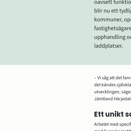
oavsett funktio
blir nu ett tydli
kommuner, ope
fastighetsägare
upphandling oc
laddplatser.
– Vi såg att det fa
det kändes självkla
utvecklingen, säge
Jämtland Härjedal
Ett unikt 
Arbetet med specif