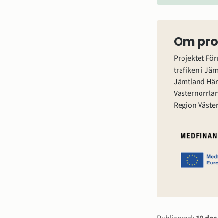
Om pro
Projektet För
trafiken i Jä
Jämtland Här
Västernorrlan
Region Väste