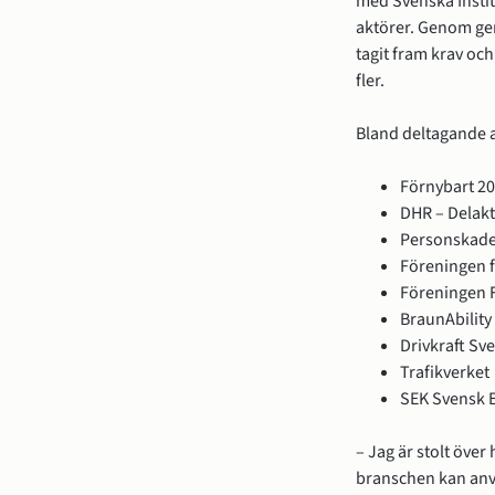
med Svenska Instit
aktörer. Genom gem
tagit fram krav o
fler.
Bland deltagande a
Förnybart 2
DHR – Delakt
Personskade
Föreningen f
Föreningen 
BraunAbility
Drivkraft Sve
Trafikverket
SEK Svensk 
– Jag är stolt över
branschen kan anvä