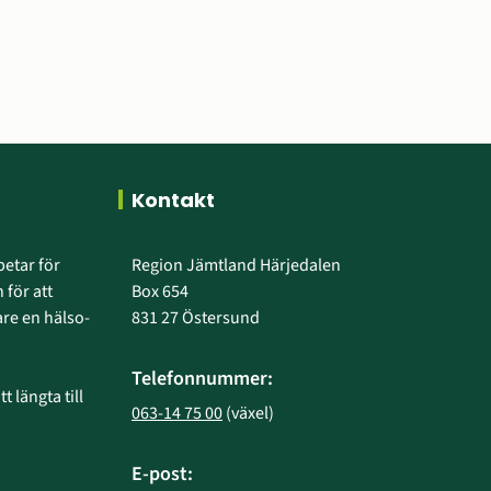
Kontakt
etar för 
Region Jämtland Härjedalen
 för att 
Box 654
e en hälso- 
831 27 Östersund
Telefonnummer:
 längta till 
063-14 75 00
 (växel)
E-post: