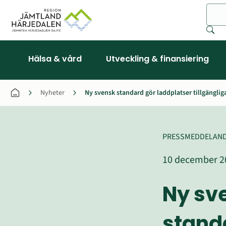
Sök
Hälsa & vård
Utveckling & finansiering
Nyheter
Ny svensk standard gör laddplatser tillgängliga
PRESSMEDDELAN
10 december 2
Ny sve
standa