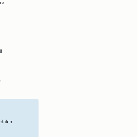
ra 
l 
 
edalen