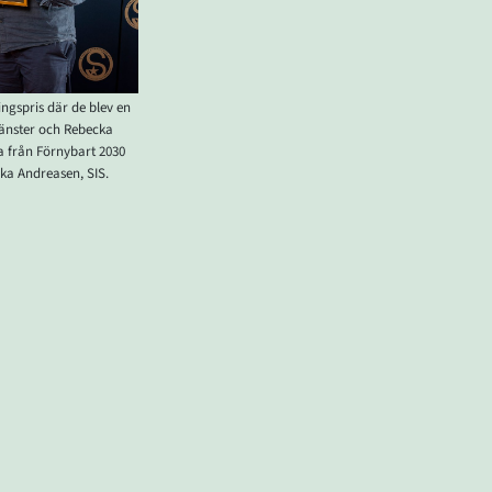
ngspris där de blev en
 vänster och Rebecka
a från Förnybart 2030
a Andreasen​, SIS.