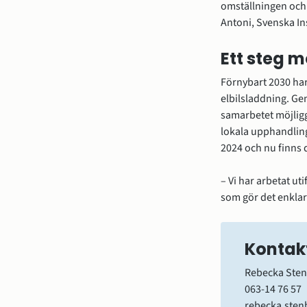
omställningen och a
Antoni, Svenska Ins
Ett steg m
Förnybart 2030 har 
elbilsladdning. Ge
samarbetet möjliggj
lokala upphandling
2024 och nu finns 
– Vi har arbetat ut
som gör det enklare
Kontak
Rebecka Sten
063-14 76 57
rebecka.sten