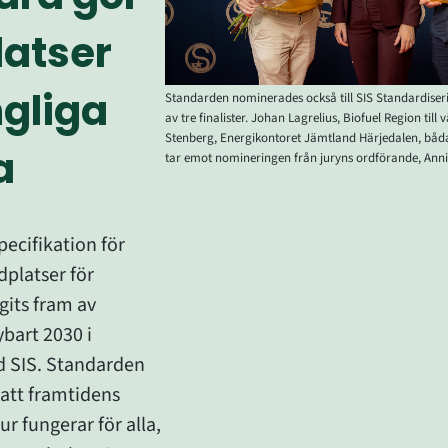
atser 
gliga 
Standarden nominerades också till SIS Standardiseri
av tre finalister. Johan Lagrelius, Biofuel Region till
Stenberg, Energikontoret Jämtland Härjedalen, båd
a
tar emot nomineringen från juryns ordförande, Annik
ecifikation för 
dplatser för 
gits fram av 
bart 2030 i 
 SIS. Standarden 
 att framtidens 
r fungerar för alla, 