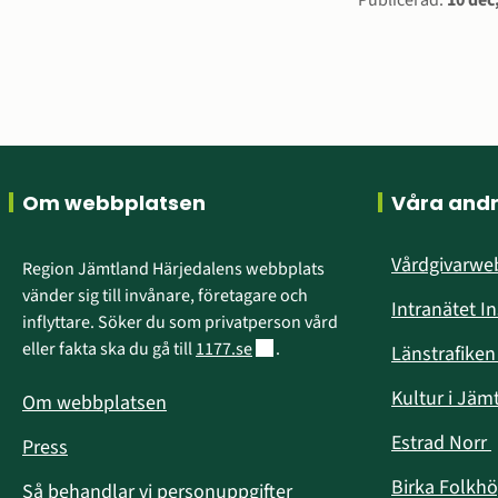
Sidinform
Publicerad:
10 dec
Sidfot
Om webbplatsen
Våra and
Vårdgivarw
Region Jämtland Härjedalens webbplats 
vänder sig till invånare, företagare och 
Intranätet I
inflyttare. Söker du som privatperson vård 
Länk till annan webbplats.
eller fakta ska du gå till 
1177.se
.
Länstrafike
Kultur i Jäm
Om webbplatsen
Estrad Norr
Press
i
Birka Folkh
Så behandlar vi personuppgifter