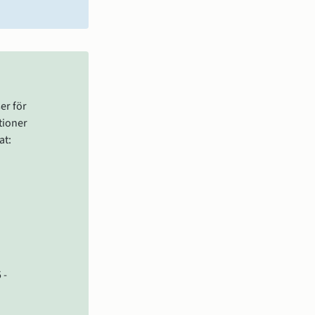
r för 
ioner 
at:
 -