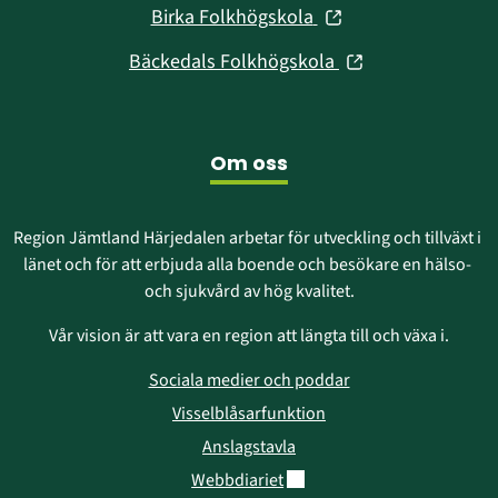
fönster)
(öppnas
Birka Folkhögskola
nytt
i
fönster)
(öppnas
Bäckedals Folkhögskola
nytt
i
fönster)
nytt
fönster)
Om oss
Region Jämtland Härjedalen arbetar för utveckling och tillväxt i 
länet och för att erbjuda alla boende och besökare en hälso- 
och sjukvård av hög kvalitet.
Vår vision är att vara en region att längta till och växa i.
Sociala medier och poddar
Visselblåsarfunktion
Anslagstavla
Länk till annan webbplats.
Webbdiariet