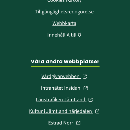
Cookies (kakor)
Tillgänglighetsredogörelse
Webbkarta
Innehåll A till Ö
Våra andra webbplatser
(öppnas
Vårdgivarwebben
i
(öppnas
Intranätet Insidan
nytt
i
fönster)
(öppnas
Länstrafiken Jämtland
nytt
i
fönster)
(öppnas
Kultur i Jämtland härjedalen
nytt
i
fönster)
(öppnas
Estrad Norr
nytt
i