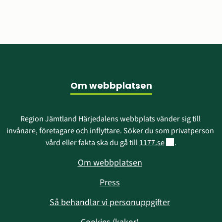
Sidfot
Om webbplatsen
Region Jämtland Härjedalens webbplats vänder sig till 
invånare, företagare och inflyttare. Söker du som privatperson 
Länk till annan w
vård eller fakta ska du gå till 
1177.se
.
Om webbplatsen
Press
Så behandlar vi personuppgifter