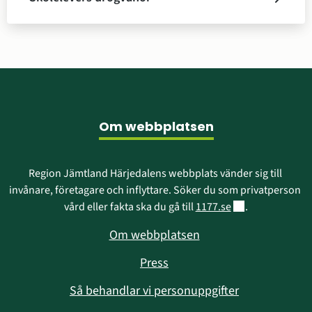
Sidfot
Om webbplatsen
Region Jämtland Härjedalens webbplats vänder sig till 
invånare, företagare och inflyttare. Söker du som privatperson 
Länk till annan w
vård eller fakta ska du gå till 
1177.se
.
Om webbplatsen
Press
Så behandlar vi personuppgifter