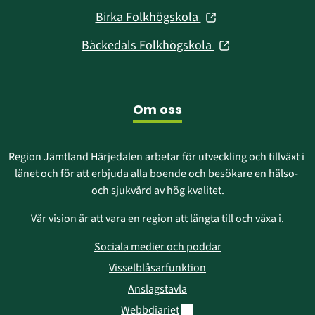
i
fönster)
(öppnas
Birka Folkhögskola
nytt
i
fönster)
(öppnas
Bäckedals Folkhögskola
nytt
i
fönster)
nytt
fönster)
Om oss
Region Jämtland Härjedalen arbetar för utveckling och tillväxt i 
länet och för att erbjuda alla boende och besökare en hälso- 
och sjukvård av hög kvalitet.
Vår vision är att vara en region att längta till och växa i.
Sociala medier och poddar
Visselblåsarfunktion
Anslagstavla
Länk till annan webbplats.
Webbdiariet