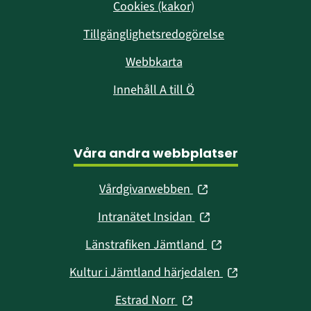
Cookies (kakor)
Tillgänglighetsredogörelse
Webbkarta
Innehåll A till Ö
Våra andra webbplatser
(öppnas
Vårdgivarwebben
i
(öppnas
Intranätet Insidan
nytt
i
fönster)
(öppnas
Länstrafiken Jämtland
nytt
i
fönster)
(öppnas
Kultur i Jämtland härjedalen
nytt
i
fönster)
(öppnas
Estrad Norr
nytt