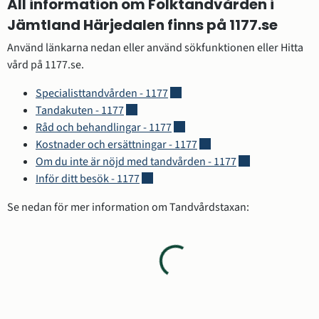
All information om Folktandvården i 
Jämtland Härjedalen finns på 1177.se
Använd länkarna nedan eller använd sökfunktionen eller Hitta 
vård på 1177.se.
Länk till annan webbplats, öppna
Specialisttandvården - 1177
Länk till annan webbplats, öppnas i nytt 
Tandakuten - 1177
Länk till annan webbplats, öppn
Råd och behandlingar - 1177
Länk till annan webbplats,
Kostnader och ersättningar - 1177
Länk till annan w
Om du inte är nöjd med tandvården - 1177
Länk till annan webbplats, öppnas i ny
Inför ditt besök - 1177
Se nedan för mer information om Tandvårdstaxan:
Laddar...