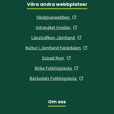
Våra andra webbplatser
(öppnas
Vårdgivarwebben
i
(öppnas
Intranätet Insidan
nytt
i
fönster)
(öppnas
Länstrafiken Jämtland
nytt
i
fönster)
(öppnas
Kultur i Jämtland härjedalen
nytt
i
fönster)
(öppnas
Estrad Norr
nytt
i
fönster)
(öppnas
Birka Folkhögskola
nytt
i
fönster)
(öppnas
Bäckedals Folkhögskola
nytt
i
fönster)
nytt
fönster)
Om oss