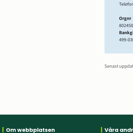
Telefon
Orgnr
802450
Bankg
499-03
Sidinfo
Senast uppda
Sidfot
Om webbplatsen
Våra and