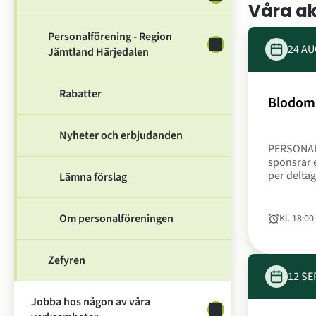
Våra ak
Personalförening - Region
Undersidor för Perso
24 AU
Jämtland Härjedalen
Rabatter
Blodom
Nyheter och erbjudanden
PERSONAL
sponsrar er
per delta
Lämna förslag
anmälningsavgift
Östersund
Östersund
Om personalföreningen
Kl. 18:00
Tid
till
Storsjötap
uppmärksa
blodgivni
Zefyren
hälsosam l
12 SE
Jobba hos någon av våra
Undersidor för Jobb