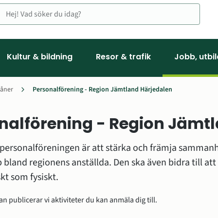
Kultur & bildning
Resor & trafik
Jobb, utbi
åner
Personalförening - Region Jämtland Härjedalen
nalförening - Region Jämt
personalföreningen är att stärka och främja sammanh
ommen som ny kollega
bland regionens anställda. Den ska även bidra till att 
kt som fysiskt.
åner
n publicerar vi aktiviteter du kan anmäla dig till.
vårdsveckan 2026