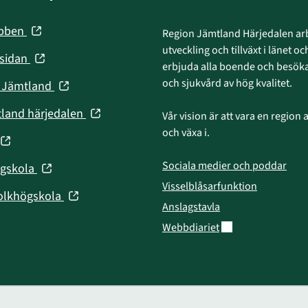
(öppnas
ebben
Region Jämtland Härjedalen arb
i
utveckling och tillväxt i länet och
(öppnas
nsidan
nytt
erbjuda alla boende och besökar
i
fönster)
och sjukvård av hög kvalitet.
(öppnas
n Jämtland
nytt
i
fönster)
(öppnas
tland härjedalen
Vår vision är att vara en region att
nytt
i
och växa i.
fönster)
(öppnas
nytt
fönster)
Sociala medier och poddar
(öppnas
ögskola
nytt
i
Visselblåsarfunktion
fönster)
(öppnas
olkhögskola
nytt
Anslagstavla
i
fönster)
Länk till annan web
Webbdiariet
nytt
fönster)