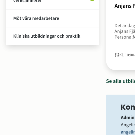
verksamheter
Anjans F
Möt våra medarbetare
Det är da
Anjans Fjä
Kliniska utbildningar och praktik
Personalf
sedan sist
Kl. 10:00
Tid
till
Se alla utb
Kon
Admini
Angeli
angeli