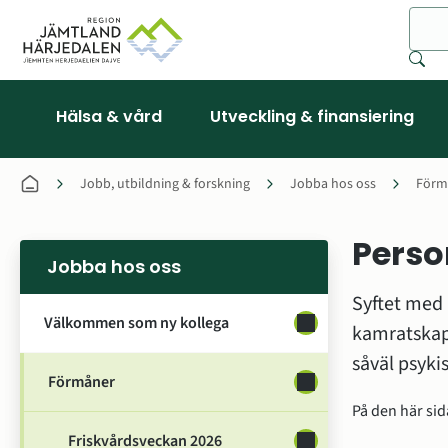
Sök
Hälsa & vård
Utveckling & finansiering
Jobb, utbildning & forskning
Jobba hos oss
Förm
Perso
Jobba hos oss
Syftet med 
Välkommen som ny kollega
Undersidor för Välk
kamratskap 
såväl psykis
Förmåner
Undersidor för Förm
På den här sida
Friskvårdsveckan 2026
Undersidor för Frisk