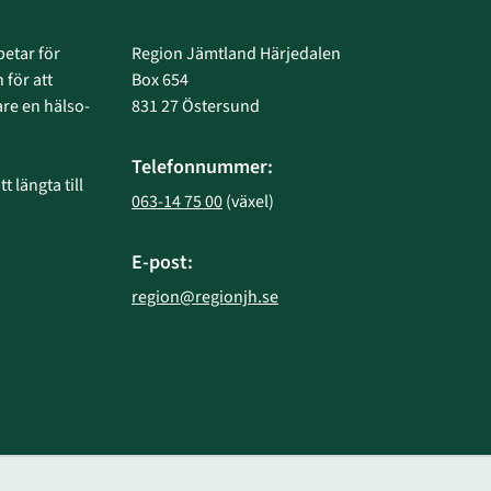
etar för 
Region Jämtland Härjedalen
 för att 
Box 654
e en hälso- 
831 27 Östersund
Telefonnummer:
 längta till 
063-14 75 00
 (växel)
E-post:
region@regionjh.se
bplats.