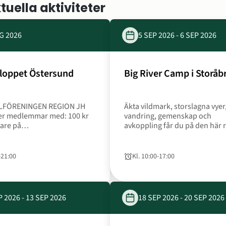
tuella aktiviteter
nalförening - Region Jämtland Härjedalen
G 2026
5 SEP 2026
‐
6 SEP 2026
Datum
loppet Östersund
Big River Camp i Storåb
24
Datum
aug
5
FÖRENINGEN REGION JH
Äkta vildmark, storslagna vyer
2026
sep
 medlemmar med: 100 kr
vandring, gemenskap och
2026
gare på
avkoppling får du på den här 
till
en. Blodomloppet i
till Storåbränna.
6
 arrangeras av
s SK tillsammans med
sep
‐
21:00
Kl. 10:00
‐
17:00
Tid
till
pen. Syftet är att
2026
mma den livsviktiga
ngen och främja en
ivsstil.
P 2026
‐
13 SEP 2026
18 SEP 2026
‐
20 SEP 2026
a hos någon av våra verksamheter