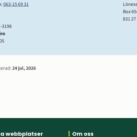
: 
063-15 69 31
Lönese
Box 65
831 27
-3198
iro
05
rmation
terad:
24 jul, 2026
ra webbplatser
Om oss