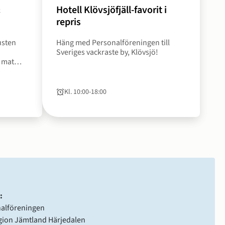
&
Hotell Klövsjöfjäll-favorit i
Datum
repris
26
usten
Häng med Personalföreningen till
sep
Sveriges vackraste by, Klövsjö!
2026
d mat
till
nde
27
sep
Kl. 10:00
‐
18:00
Tid
till
2026
:
alföreningen
gion Jämtland Härjedalen