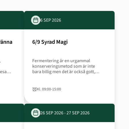
6 SEP 2026
Datum
ränna
6/9 Syrad Magi
6
sep
,
Fermentering är en urgammal
2026
konserveringsmetod som är inte
resan
bara billig men det är också gott,
hälsosamt och klimatsmart.
Kl. 09:00
‐
15:00
Tid
till
26 SEP 2026
‐
27 SEP 2026