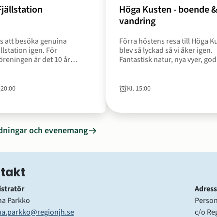
Datum
jällstation
Höga Kusten - boende 
12
Datum
vandring
sep
18
gs att besöka genuina
Förra höstens resa till Höga K
2026
sep
llstation igen. För
blev så lyckad så vi åker igen.
till
2026
öreningen är det 10 år
Fantastisk natur, nya vyer, go
13
till
.
och både lätta och mer kräva
sep
20
vandringar.
2026
sep
‐
20:00
Kl. 15:00
Tid
2026
ildningar och evenemang
takt
stratör
Adress
na Parkko
Person
na.parkko@regionjh.se
c/o Re