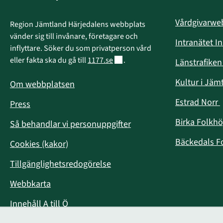
Vårdgivarw
Region Jämtland Härjedalens webbplats 
vänder sig till invånare, företagare och 
Intranätet I
inflyttare. Söker du som privatperson vård 
Länk till annan webbplats.
eller fakta ska du gå till 
1177.se
.
Länstrafike
Kultur i Jäm
Om webbplatsen
Estrad Norr
Press
i
Birka Folkh
Så behandlar vi personuppgifter
Bäckedals F
Cookies (kakor)
Tillgänglighetsredogörelse
Webbkarta
Innehåll A till Ö