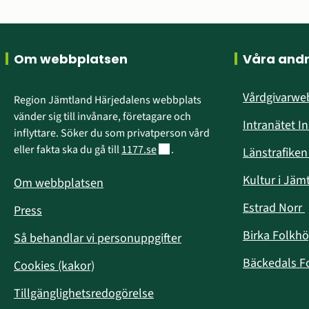
Sidfot
Om webbplatsen
Våra and
Vårdgivarw
Region Jämtland Härjedalens webbplats 
vänder sig till invånare, företagare och 
Intranätet I
inflyttare. Söker du som privatperson vård 
Länk till annan webbplats.
eller fakta ska du gå till 
1177.se
.
Länstrafike
Kultur i Jäm
Om webbplatsen
Estrad Norr
Press
i
Birka Folkh
Så behandlar vi personuppgifter
Bäckedals F
Cookies (kakor)
Tillgänglighetsredogörelse