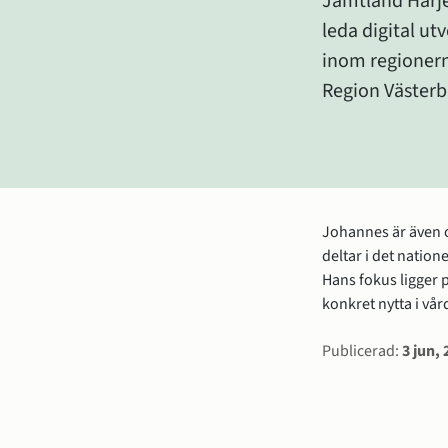
Jämtland Härje
leda digital ut
inom regionerna
Region Västerb
Johannes är även o
deltar i det nation
Hans fokus ligger 
konkret nytta i vår
Sidinform
Publicerad:
3 jun,