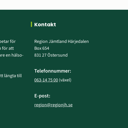
Kontakt
etar för 
Region Jämtland Härjedalen
 för att 
Box 654
e en hälso- 
831 27 Östersund
Telefonnummer:
 längta till 
063-14 75 00
 (växel)
E-post:
region@regionjh.se
bplats.