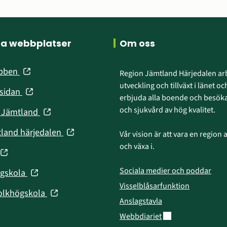
ra webbplatser
Om oss
(öppnas
ebben
Region Jämtland Härjedalen arb
i
utveckling och tillväxt i länet och
(öppnas
nsidan
nytt
erbjuda alla boende och besökar
i
fönster)
och sjukvård av hög kvalitet.
(öppnas
n Jämtland
nytt
i
fönster)
(öppnas
tland härjedalen
Vår vision är att vara en region att
nytt
i
och växa i.
fönster)
(öppnas
nytt
fönster)
Sociala medier och poddar
(öppnas
ögskola
nytt
i
Visselblåsarfunktion
fönster)
(öppnas
olkhögskola
nytt
Anslagstavla
i
fönster)
Länk till annan web
Webbdiariet
nytt