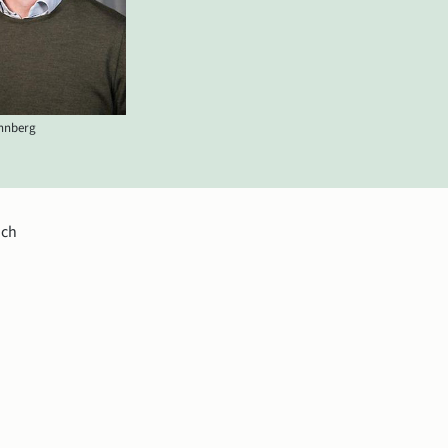
önnberg
ch 