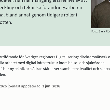
dalen. Han har mångårig erfarenhet av att 
veckling och tekniska förändringsarbeten 
, bland annat genom tidigare roller i 
otten.
Foto: Sara R
rdförande för Sveriges regioners Digitaliseringsdirektörsnätverk o
ella arbetet med digital infrastruktur inom hälso- och sjukvården. 
på hur ny teknik och AI kan stärka verksamhetens kvalitet och skapa 
den.
ation
 2026
Senast uppdaterad:
3 jun, 2026