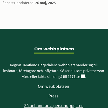
Sidinformation
Senast uppdaterad:
26 maj, 2025
Sidfot
Om webbplatsen
Region Jämtland Härjedalens webbplats vänder sig till 
invånare, företagare och inflyttare. Söker du som privatperson 
Länk till annan w
vård eller fakta ska du gå till 
1177.se
.
Om webbplatsen
Press
Så behandlar vi personuppgifter