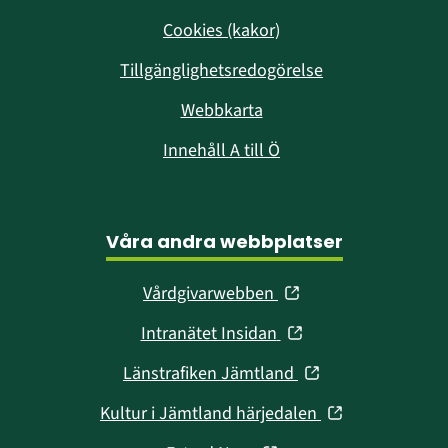
Cookies (kakor)
Tillgänglighetsredogörelse
Webbkarta
Innehåll A till Ö
Våra andra webbplatser
(öppnas
Vårdgivarwebben
i
(öppnas
Intranätet Insidan
nytt
i
fönster)
(öppnas
Länstrafiken Jämtland
nytt
i
fönster)
(öppnas
Kultur i Jämtland härjedalen
nytt
i
fönster)