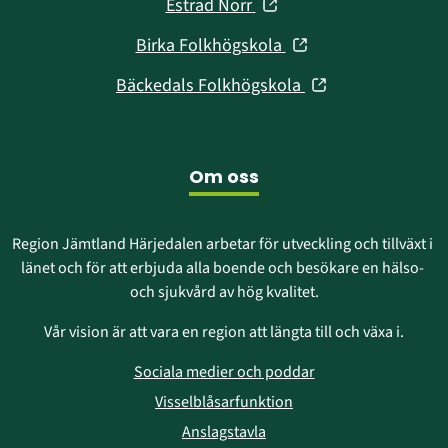
(öppnas
Estrad Norr
nytt
i
fönster)
(öppnas
Birka Folkhögskola
nytt
i
fönster)
(öppnas
Bäckedals Folkhögskola
nytt
i
fönster)
nytt
fönster)
Om oss
Region Jämtland Härjedalen arbetar för utveckling och tillväxt i 
länet och för att erbjuda alla boende och besökare en hälso- 
och sjukvård av hög kvalitet.
Vår vision är att vara en region att längta till och växa i.
Sociala medier och poddar
Visselblåsarfunktion
Anslagstavla