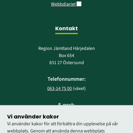
Länk till annan webbplats.
Webbdiariet
Kontakt
Region Jämtland Härjedalen
Box 654
831 27 Östersund
Telefonnummer:
063-14 75 00
 (växel)
E-post:
region@regionjh.se
Vi använder kakor
Vi använder kakor för att förbättra din upplevelse på vår
webbplats. Genom att använda denna webbplats