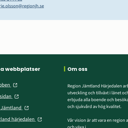
rie.olsson@regionjh.se
ra webbplatser
Om oss
(öppnas
ebben
Region Jämtland Härjedalen arb
i
utveckling och tillväxt i länet och
(öppnas
nsidan
nytt
erbjuda alla boende och besökar
i
fönster)
och sjukvård av hög kvalitet.
(öppnas
n Jämtland
nytt
i
fönster)
(öppnas
tland härjedalen
Vår vision är att vara en region att
nytt
i
och växa i.