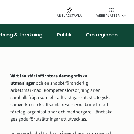
ANSLAGSTAVLA
WEBBPLATSER
ldning & forskning
Politik
Om regionen
Vårt län står inför stora demografiska 
utmaningar 
och en snabbt föränderlig 
arbetsmarknad. Kompetensförsörjning är en 
samhällsfråga som blir allt viktigare att strategiskt 
samverka och kraftsamla resurserna kring för att 
företag, organisationer och medborgare i länet ska 
ges goda förutsättningar att utvecklas.
Ingen enskild aktör
kan på egen hand skapa en väl 