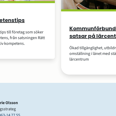
tenstips
Kommunförbund
ips till företag som söker
satsar på lärcen
ens, från satsningen Rätt
tiv kompetens.
Ökad tillgänglighet, utbild
omställning i länet med stä
lärcentrum
rie Olsson
gsstrateg
063-14 77 55