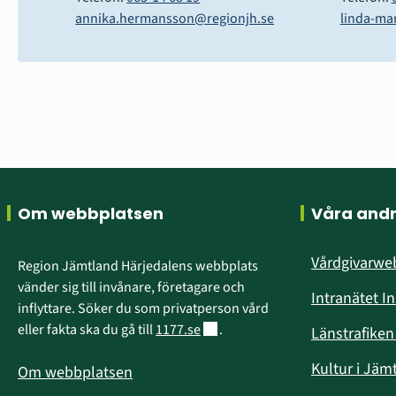
annika.hermansson@regionjh.se
linda-ma
Sidfot
Om webbplatsen
Våra and
Vårdgivarw
Region Jämtland Härjedalens webbplats 
vänder sig till invånare, företagare och 
Intranätet I
inflyttare. Söker du som privatperson vård 
Länk till annan webbplats.
eller fakta ska du gå till 
1177.se
.
Länstrafike
Kultur i Jäm
Om webbplatsen