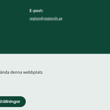
E-post:
region@regionjh.se
bplats.
använda denna webbplats
tällningar