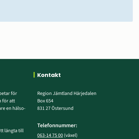
Kontakt
etar för 
Region Jämtland Härjedalen
 för att 
Box 654
e en hälso- 
831 27 Östersund
Telefonnummer:
 längta till 
063-14 75 00
 (växel)