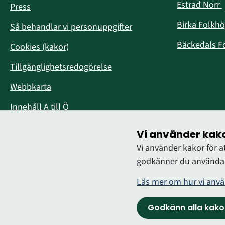
Estrad Norr
Press
i
Birka Folkh
Så behandlar vi personuppgifter
Bäckedals F
Cookies (kakor)
Tillgänglighetsredogörelse
Webbkarta
Innehåll A till Ö
Vi använder kak
Vi använder kakor för 
godkänner du användan
Läs mer om hur vi anvä
Logga in
Godkänn alla kako