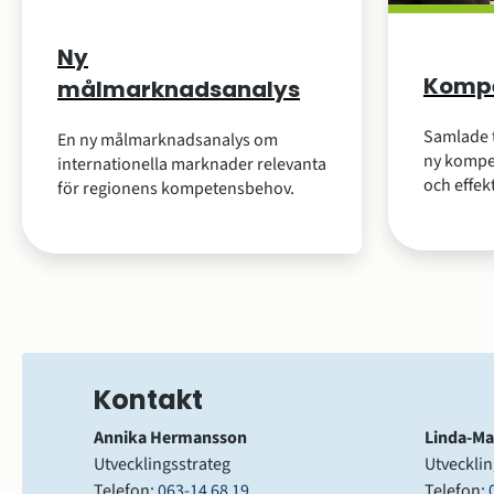
Ny
Kompe
målmarknadsanalys
Samlade t
En ny målmarknadsanalys om
ny kompet
internationella marknader relevanta
och effek
för regionens kompetensbehov.
Kontakt
Annika Hermansson
Linda-Ma
Utvecklingsstrateg
Utvecklin
Telefon: 
063-14 68 19
Telefon: 