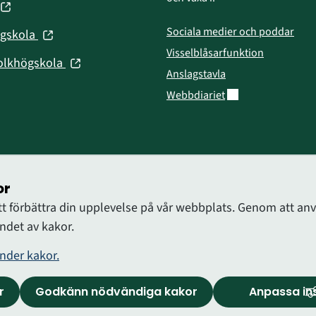
fönster)
(öppnas
nytt
fönster)
Sociala medier och poddar
(öppnas
ögskola
nytt
i
Visselblåsarfunktion
fönster)
(öppnas
olkhögskola
nytt
Anslagstavla
i
fönster)
Länk till annan web
Webbdiariet
nytt
fönster)
or
att förbättra din upplevelse på vår webbplats. Genom att 
det av kakor.
nder kakor.
r
Godkänn nödvändiga kakor
Anpassa ins