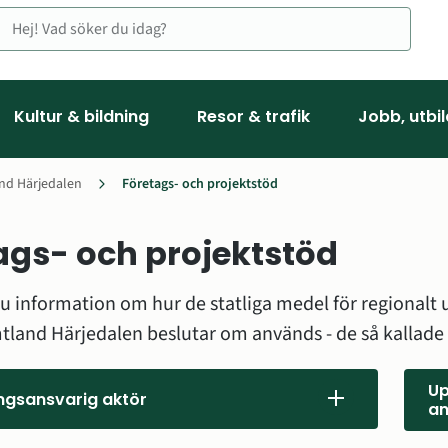
Kultur & bildning
Resor & trafik
Jobb, utbi
and Härjedalen
Företags- och projektstöd
ags- och projektstöd 
du information om hur de statliga medel för regionalt 
land Härjedalen beslutar om används - de så kallade
Up
ngsansvarig aktör
an