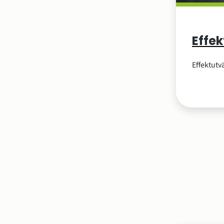
Effek
Effektutv