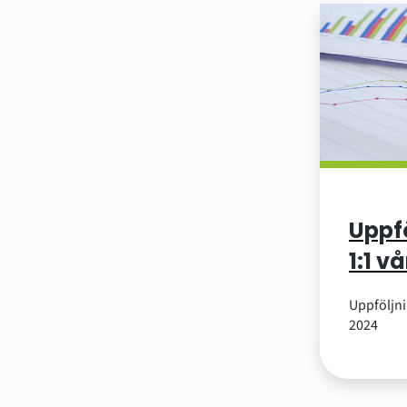
Uppf
1:1 v
Uppföljn
2024