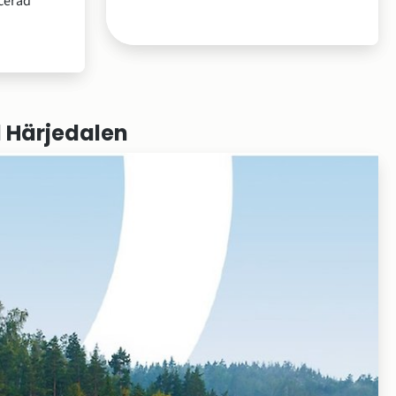
cerad
 Härjedalen