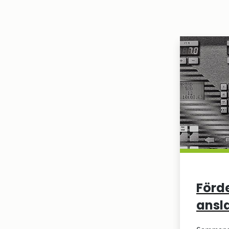
Förd
ansla