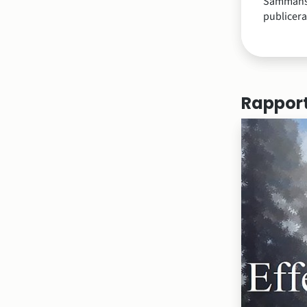
Sammanst
publicer
Rapport