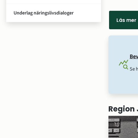
Underlag näringslivsdialoger
Läs mer
Bev
Se 
Region 