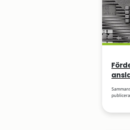
Förd
ansla
Sammanst
publicer