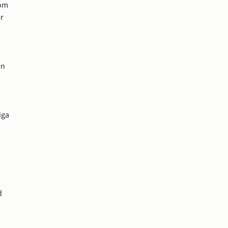
om 
r 
n 
ga 
 