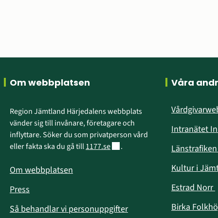
Sidfot
Om webbplatsen
Våra and
Vårdgivarw
Region Jämtland Härjedalens webbplats 
vänder sig till invånare, företagare och 
Intranätet I
inflyttare. Söker du som privatperson vård 
Länk till annan webbplats.
eller fakta ska du gå till 
1177.se
.
Länstrafike
Kultur i Jäm
Om webbplatsen
Estrad Norr
Press
i
Birka Folkh
Så behandlar vi personuppgifter