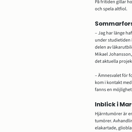
På fritiden gillar 
och spela altfiol.
Sommarforsk
– Jag har länge ha
under studietiden 
delen av läkarutbi
Mikael Johansson, 
det aktuella projek
– Ämnesvalet för f
kom i kontakt med
fanns en möjlighet 
Inblick i Ma
Hjärntumörer är e
tumörer. Avhandlin
elakartade, gliobla