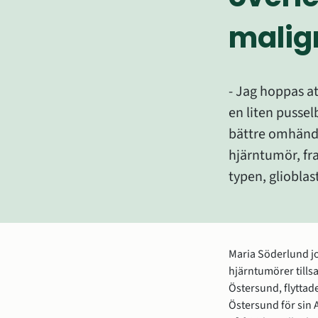
malig
- Jag hoppas at
en liten pusselb
bättre omhände
hjärntumör, fr
typen, gliobla
Maria Söderlund j
hjärntumörer till
Östersund, flyttade
Östersund för sin A