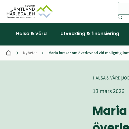
Sök
Hälsa & vård
Utveckling & finansiering
Nyheter
Maria forskar om överlevnad vid malignt glio
HÄLSA & VÅRD
|
JOB
13 mars 2026
Maria 
överle