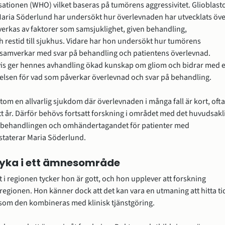
ationen (WHO) vilket baseras på tumörens aggressivitet. Glioblast
aria Söderlund har undersökt hur överlevnaden har utvecklats öve
verkas av faktorer som samsjuklighet, given behandling, 
h restid till sjukhus. Vidare har hon undersökt hur tumörens 
amverkar med svar på behandling och patientens överlevnad. 
s ger hennes avhandling ökad kunskap om gliom och bidrar med e
ståelsen för vad som påverkar överlevnad och svar på behandling.
stom en allvarlig sjukdom där överlevnaden i många fall är kort, ofta 
tt år. Därför behövs fortsatt forskning i området med det huvudsakli
a behandlingen och omhändertagandet för patienter med 
staterar Maria Söderlund.
dyka i ett ämnesområde
i regionen tycker hon är gott, och hon upplever att forskning 
gionen. Hon känner dock att det kan vara en utmaning att hitta tid
rsom den kombineras med klinisk tjänstgöring.