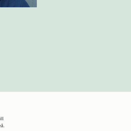
l 
å. 