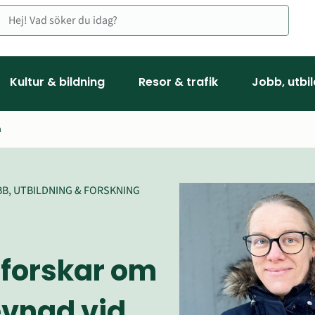
Kultur & bildning
Resor & trafik
Jobb, utbi
m
B, UTBILDNING & FORSKNING
forskar om 
vnad vid 