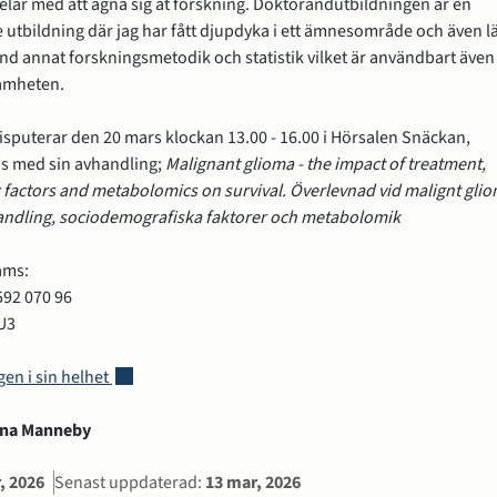
delar med att ägna sig åt forskning. Doktorandutbildningen är en 
 utbildning där jag har fått djupdyka i ett ämnesområde och även lä
d annat forskningsmetodik och statistik vilket är användbart även i
amheten. 
sputerar den 20 mars klockan 13.00 - 16.00 i Hörsalen Snäckan, 
s med sin avhandling; 
Malignant glioma - the impact of treatment, 
factors and metabolomics on survival. 
Överlevnad vid malignt gliom
andling, sociodemografiska faktorer och metabolomik
ams: 
592 070 96 
U3
Länk till annan webbplats, öppnas i nytt fönster.
gen i sin helhet 
Lena Manneby
ation
, 2026
Senast uppdaterad:
13 mar, 2026