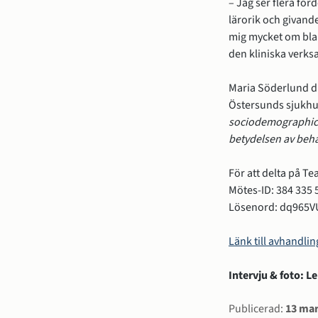
– Jag ser flera för
lärorik och givande
mig mycket om blan
den kliniska verks
Maria Söderlund di
Östersunds sjukhu
sociodemographic 
betydelsen av beh
För att delta på Te
Mötes-ID: 384 335 
Lösenord: dq965V
Länk till avhandlin
Intervju & foto: 
Sidinform
Publicerad:
13 mar