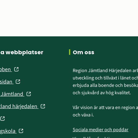
ra webbplatser
Om oss
(öppnas
ebben
Region Jämtland Härjedalen arb
i
utveckling och tillväxt i länet och
(öppnas
nsidan
nytt
erbjuda alla boende och besökar
i
fönster)
och sjukvård av hög kvalitet.
(öppnas
n Jämtland
nytt
i
fönster)
(öppnas
tland härjedalen
Vår vision är att vara en region att
nytt
i
och växa i.
fönster)
(öppnas
nytt
fönster)
Sociala medier och poddar
(öppnas
ögskola
nytt