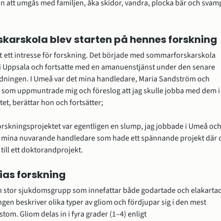
hon att umgås med familjen, åka skidor, vandra, plocka bär och svamp
arskola blev starten på hennes forskning 
ft ett intresse för forskning. Det började med sommarforskarskola 
i Uppsala och fortsatte med en amanuenstjänst under den senare 
ldningen. I Umeå var det mina handledare, Maria Sandström och 
som uppmuntrade mig och föreslog att jag skulle jobba med dem i 
tet, berättar hon och fortsätter;
orskningsprojektet var egentligen en slump, jag jobbade i Umeå och
 mina nuvarande handledare som hade ett spännande projekt där d
till ett doktorandprojekt.
rias forskning
n stor sjukdomsgrupp som innefattar både godartade och elakartad
gen beskriver olika typer av gliom och fördjupar sig i den mest 
stom. Gliom delas in i fyra grader (1–4) enligt 