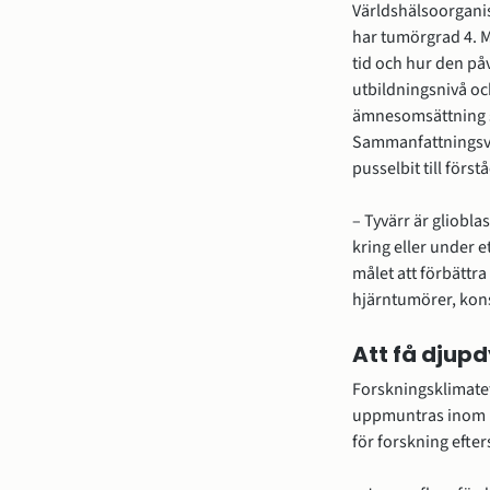
Världshälsoorganis
har tumörgrad 4. M
tid och hur den på
utbildningsnivå oc
ämnesomsättning s
Sammanfattningsvi
pusselbit till för
– Tyvärr är gliobla
kring eller under e
målet att förbättr
hjärntumörer, kon
Att få djup
Forskningsklimatet 
uppmuntras inom re
för forskning efte