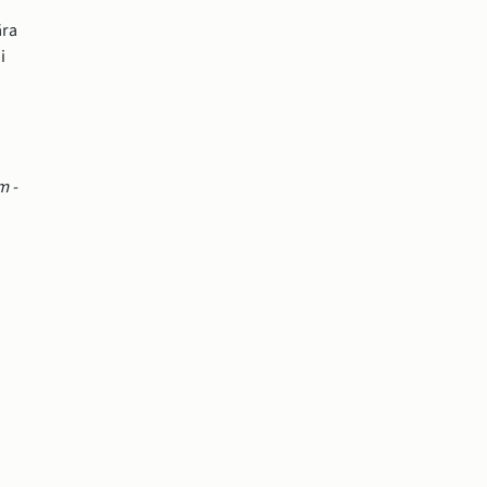
ra 
 
 - 