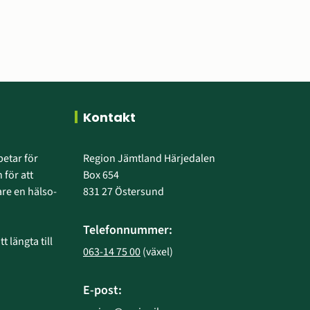
Kontakt
etar för 
Region Jämtland Härjedalen
 för att 
Box 654
e en hälso- 
831 27 Östersund
Telefonnummer:
 längta till 
063-14 75 00
 (växel)
E-post: