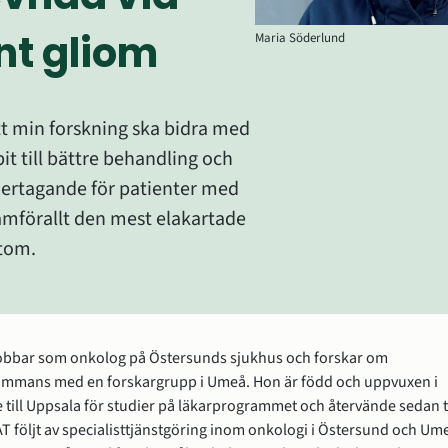
nt gliom
Maria Söderlund
t min forskning ska bidra med 
it till bättre behandling och 
rtagande för patienter med 
amförallt den mest elakartade 
stom.
obbar som onkolog på Östersunds sjukhus och forskar om 
sammans med en forskargrupp i Umeå. Hon är född och uppvuxen i 
 till Uppsala för studier på läkarprogrammet och återvände sedan til
T följt av specialisttjänstgöring inom onkologi i Östersund och Ume