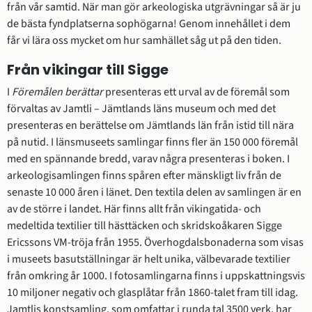
från vår samtid. När man gör arkeologiska utgrävningar så är ju 
de bästa fyndplatserna sophögarna! Genom innehållet i dem 
får vi lära oss mycket om hur samhället såg ut på den tiden.
Från vikingar till Sigge
I
 Föremålen berättar
 presenteras ett urval av de föremål som 
förvaltas av Jamtli – Jämtlands läns museum och med det 
presenteras en berättelse om Jämtlands län från istid till nära 
på nutid. I länsmuseets samlingar finns fler än 150 000 föremål 
med en spännande bredd, varav några presenteras i boken. I 
arkeologisamlingen finns spåren efter mänskligt liv från de 
senaste 10 000 åren i länet. Den textila delen av samlingen är en 
av de större i landet. Här finns allt från vikingatida- och 
medeltida textilier till hästtäcken och skridskoåkaren Sigge 
Ericssons VM-tröja från 1955. Överhogdalsbonaderna som visas 
i museets basutställningar är helt unika, välbevarade textilier 
från omkring år 1000. I fotosamlingarna finns i uppskattningsvis 
10 miljoner negativ och glasplåtar från 1860-talet fram till idag. 
Jamtlis konstsamling, som omfattar i runda tal 3500 verk, har 