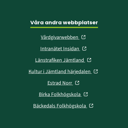
Våra andra webbplatser
(öppnas
Vårdgivarwebben
i
(öppnas
Intranätet Insidan
nytt
i
fönster)
(öppnas
Länstrafiken Jämtland
nytt
i
fönster)
(öppnas
Kultur i Jämtland härjedalen
nytt
i
fönster)
(öppnas
Estrad Norr
nytt
i
fönster)
(öppnas
Birka Folkhögskola
nytt
i
fönster)
(öppnas
Bäckedals Folkhögskola
nytt
i
fönster)
nytt
fönster)