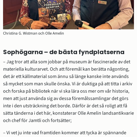
Christina G. Wistman och Olle Amelin
Sophögarna – de bästa fyndplatserna
– Jag tror att alla som jobbar på museum är fascinerade av det 
materiella kulturarvet. Och att föremål kan berätta någonting, 
det är ett källmaterial som ännu så länge kanske inte används 
så mycket som man skulle önska. Vi är duktiga på att titta i arkiv 
och forska på bibliotek när vi ska lära oss mer om vår historia, 
men att just använda sig av dessa föremålssamlingar det görs 
inte i den utsträckning det borde. Därför är det så roligt att få 
sätta tänderna i det här, konstaterar Olle Amelin landsantikvarie 
och chef för Jamtli och fortsätter;
– Vi vet ju inte vad framtiden kommer att tycka är spännande 