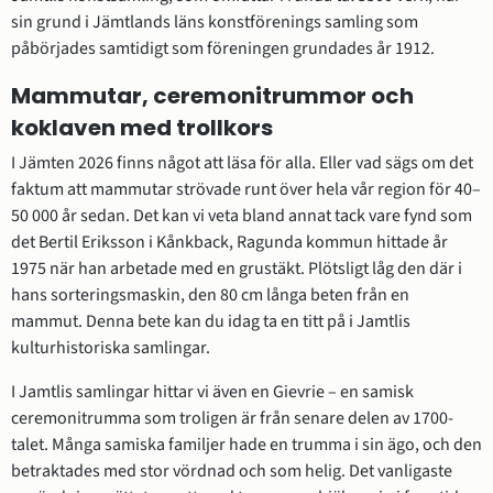
sin grund i Jämtlands läns konstförenings samling som 
påbörjades samtidigt som föreningen grundades år 1912.
Mammutar, ceremonitrummor och 
koklaven med trollkors
I Jämten 2026 finns något att läsa för alla. Eller vad sägs om det 
faktum att mammutar strövade runt över hela vår region för 40–
50 000 år sedan. Det kan vi veta bland annat tack vare fynd som 
det Bertil Eriksson i Kånkback, Ragunda kommun hittade år 
1975 när han arbetade med en grustäkt. Plötsligt låg den där i 
hans sorteringsmaskin, den 80 cm långa beten från en 
mammut. Denna bete kan du idag ta en titt på i Jamtlis 
kulturhistoriska samlingar.
I Jamtlis samlingar hittar vi även en Gievrie – en samisk 
ceremonitrumma som troligen är från senare delen av 1700-
talet. Många samiska familjer hade en trumma i sin ägo, och den 
betraktades med stor vördnad och som helig. Det vanligaste 