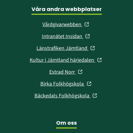
Våra andra webbplatser
(öppnas
Vårdgivarwebben
i
(öppnas
Intranätet Insidan
nytt
i
fönster)
(öppnas
Länstrafiken Jämtland
nytt
i
fönster)
(öppnas
Kultur i Jämtland härjedalen
nytt
i
fönster)
(öppnas
Estrad Norr
nytt
i
fönster)
(öppnas
Birka Folkhögskola
nytt
i
fönster)
(öppnas
Bäckedals Folkhögskola
nytt
i
fönster)
nytt
fönster)
Om oss