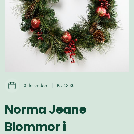
Datum
Tid
3 december
Kl.
18:30
Norma Jeane 
Blommor i 