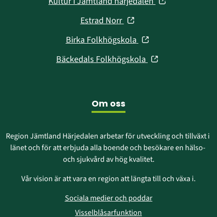
(öppnas
Kultur i Jämtland härjedalen
nytt
i
fönster)
(öppnas
Estrad Norr
nytt
i
fönster)
(öppnas
Birka Folkhögskola
nytt
i
fönster)
(öppnas
Bäckedals Folkhögskola
nytt
i
fönster)
nytt
fönster)
Om oss
Region Jämtland Härjedalen arbetar för utveckling och tillväxt i 
länet och för att erbjuda alla boende och besökare en hälso- 
och sjukvård av hög kvalitet.
Vår vision är att vara en region att längta till och växa i.
Sociala medier och poddar
Visselblåsarfunktion