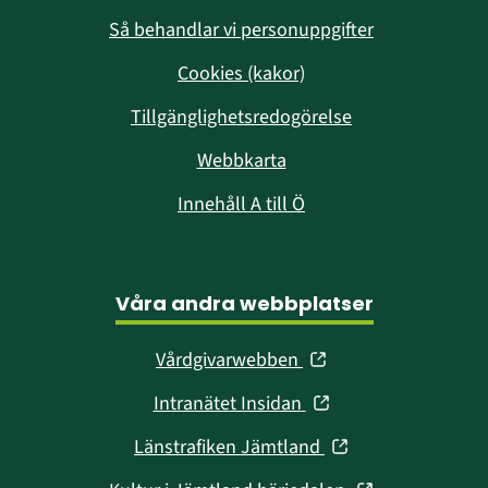
Så behandlar vi personuppgifter
Cookies (kakor)
Tillgänglighetsredogörelse
Webbkarta
Innehåll A till Ö
Våra andra webbplatser
(öppnas
Vårdgivarwebben
i
(öppnas
Intranätet Insidan
nytt
i
fönster)
(öppnas
Länstrafiken Jämtland
nytt
i
fönster)