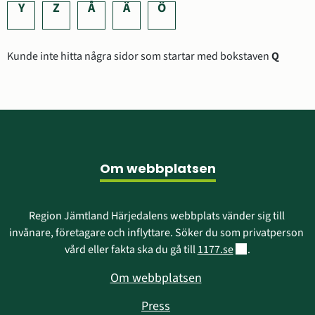
Y
Z
Å
Ä
Ö
Kunde inte hitta några sidor som startar med bokstaven
Q
Sidfot
Om webbplatsen
Region Jämtland Härjedalens webbplats vänder sig till 
invånare, företagare och inflyttare. Söker du som privatperson 
Länk till annan w
vård eller fakta ska du gå till 
1177.se
.
Om webbplatsen
Press