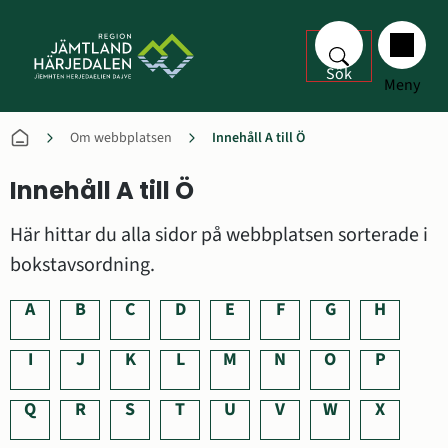
Sök
Meny
Om webbplatsen
Innehåll A till Ö
Innehåll A till Ö
Här hittar du alla sidor på webbplatsen sorterade i 
bokstavsordning.
A
B
C
D
E
F
G
H
I
J
K
L
M
N
O
P
Q
R
S
T
U
V
W
X