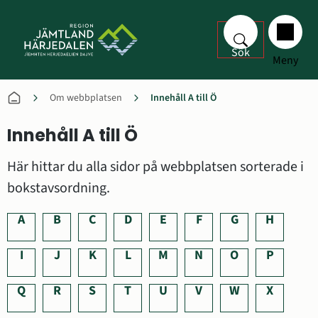
Sök
Meny
Om webbplatsen
Innehåll A till Ö
Innehåll A till Ö
Här hittar du alla sidor på webbplatsen sorterade i 
bokstavsordning.
A
B
C
D
E
F
G
H
I
J
K
L
M
N
O
P
Q
R
S
T
U
V
W
X