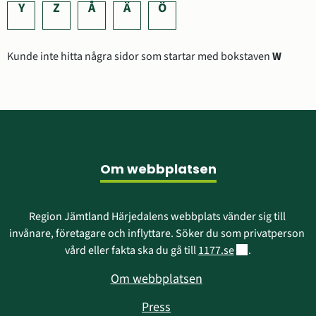
Y
Z
Å
Ä
Ö
Kunde inte hitta några sidor som startar med bokstaven
W
Sidfot
Om webbplatsen
Region Jämtland Härjedalens webbplats vänder sig till 
invånare, företagare och inflyttare. Söker du som privatperson 
Länk till annan w
vård eller fakta ska du gå till 
1177.se
.
Om webbplatsen
Press