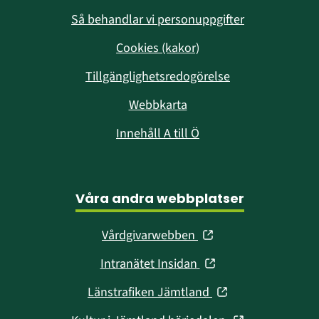
Så behandlar vi personuppgifter
Cookies (kakor)
Tillgänglighetsredogörelse
Webbkarta
Innehåll A till Ö
Våra andra webbplatser
(öppnas
Vårdgivarwebben
i
(öppnas
Intranätet Insidan
nytt
i
fönster)
(öppnas
Länstrafiken Jämtland
nytt
i
fönster)