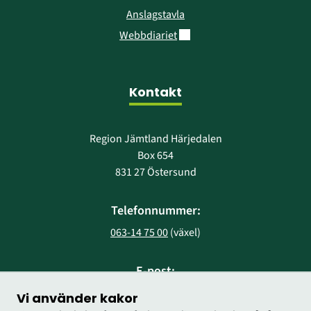
Anslagstavla
Länk till annan webbplats.
Webbdiariet
Kontakt
Region Jämtland Härjedalen
Box 654
831 27 Östersund
Telefonnummer:
063-14 75 00
 (växel)
E-post:
region@regionjh.se
Vi använder kakor