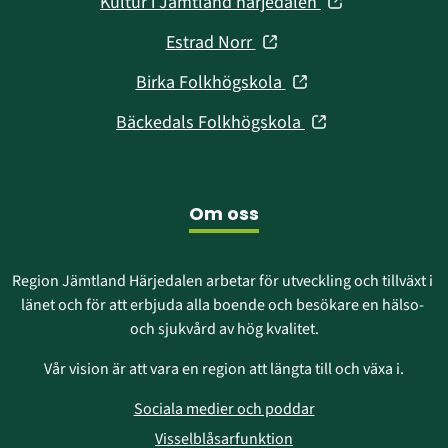
(öppnas
Kultur i Jämtland härjedalen
nytt
i
fönster)
(öppnas
Estrad Norr
nytt
i
fönster)
(öppnas
Birka Folkhögskola
nytt
i
fönster)
(öppnas
Bäckedals Folkhögskola
nytt
i
fönster)
nytt
fönster)
Om oss
Region Jämtland Härjedalen arbetar för utveckling och tillväxt i 
länet och för att erbjuda alla boende och besökare en hälso- 
och sjukvård av hög kvalitet.
Vår vision är att vara en region att längta till och växa i.
Sociala medier och poddar
Visselblåsarfunktion