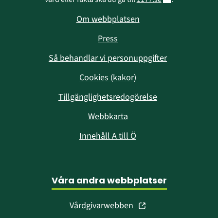
Om webbplatsen
Press
Så behandlar vi personuppgifter
Cookies (kakor)
Tillgänglighetsredogörelse
Webbkarta
Innehåll A till Ö
Våra andra webbplatser
(öppnas
Vårdgivarwebben
i