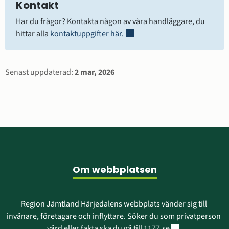
Kontakt
Har du frågor? Kontakta någon av våra handläggare, du 
Öppnas i nytt fönster.
hittar alla 
kontaktuppgifter här.
Sidinformation
Senast uppdaterad:
2 mar, 2026
Sidfot
Om webbplatsen
Region Jämtland Härjedalens webbplats vänder sig till 
invånare, företagare och inflyttare. Söker du som privatperson 
Länk till annan w
vård eller fakta ska du gå till 
1177.se
.