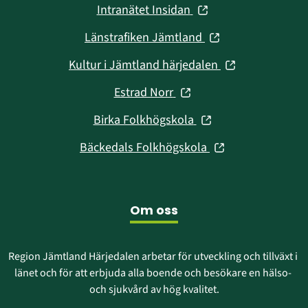
(öppnas
Intranätet Insidan
nytt
i
fönster)
(öppnas
Länstrafiken Jämtland
nytt
i
fönster)
(öppnas
Kultur i Jämtland härjedalen
nytt
i
fönster)
(öppnas
Estrad Norr
nytt
i
fönster)
(öppnas
Birka Folkhögskola
nytt
i
fönster)
(öppnas
Bäckedals Folkhögskola
nytt
i
fönster)
nytt
fönster)
Om oss
Region Jämtland Härjedalen arbetar för utveckling och tillväxt i 
länet och för att erbjuda alla boende och besökare en hälso- 
och sjukvård av hög kvalitet.