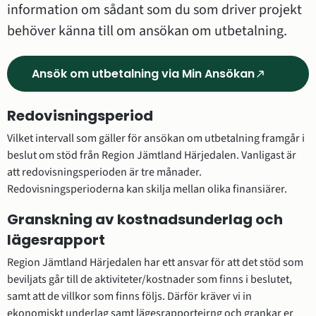
information om sådant som du som driver projekt 
behöver känna till om ansökan om utbetalning.
Ansök om utbetalning via Min Ansökan
(Länk
till
Redovisningsperiod
annan
webbplats,
Vilket intervall som gäller för ansökan om utbetalning framgår i 
öppnas
beslut om stöd från Region Jämtland Härjedalen. Vanligast är 
i
att redovisningsperioden är tre månader. 
nytt
Redovisningsperioderna kan skilja mellan olika finansiärer.
fönster)
Granskning av kostnadsunderlag och 
lägesrapport
Region Jämtland Härjedalen har ett ansvar för att det stöd som 
beviljats går till de aktiviteter/kostnader som finns i beslutet, 
samt att de villkor som finns följs. Därför kräver vi in 
ekonomiskt underlag samt lägesrapporteirng och grankar er 