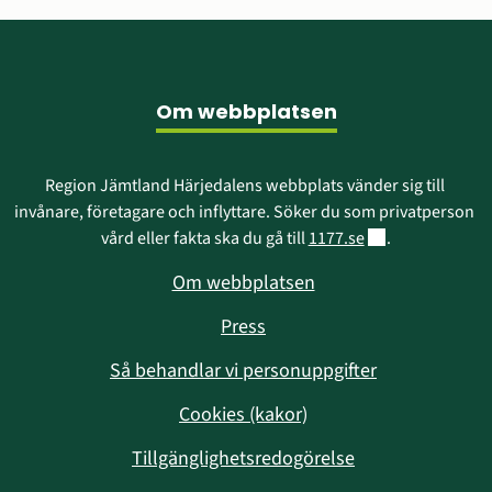
Sidfot
Om webbplatsen
Region Jämtland Härjedalens webbplats vänder sig till 
invånare, företagare och inflyttare. Söker du som privatperson 
Länk till annan w
vård eller fakta ska du gå till 
1177.se
.
Om webbplatsen
Press
Så behandlar vi personuppgifter
Cookies (kakor)
Tillgänglighetsredogörelse