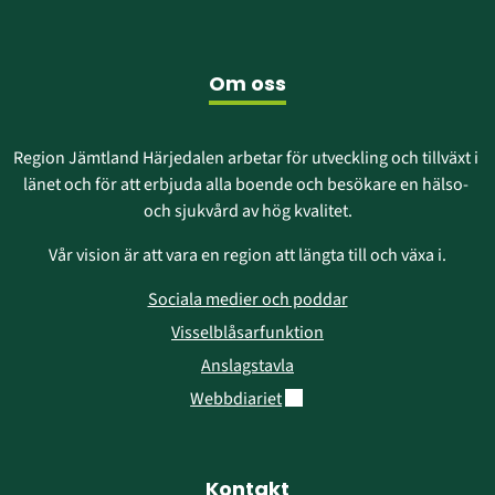
i
fönster)
nytt
fönster)
Om oss
Region Jämtland Härjedalen arbetar för utveckling och tillväxt i 
länet och för att erbjuda alla boende och besökare en hälso- 
och sjukvård av hög kvalitet.
Vår vision är att vara en region att längta till och växa i.
Sociala medier och poddar
Visselblåsarfunktion
Anslagstavla
Länk till annan webbplats.
Webbdiariet
Kontakt