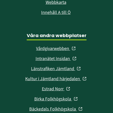
Webbkarta
Innehåll A till Ö
Våra andra webbplatser
(öppnas
Vårdgivarwebben
i
(öppnas
Intranätet Insidan
nytt
i
fönster)
(öppnas
Länstrafiken Jämtland
nytt
i
fönster)
(öppnas
Kultur i Jämtland härjedalen
nytt
i
fönster)
(öppnas
Estrad Norr
nytt
i
fönster)
(öppnas
Birka Folkhögskola
nytt
i
fönster)
(öppnas
Bäckedals Folkhögskola
nytt