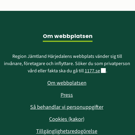
Sidfot
Om webbplatsen
Region Jämtland Härjedalens webbplats vänder sig till 
invånare, företagare och inflyttare. Söker du som privatperson 
Länk till annan w
vård eller fakta ska du gå till 
1177.se
.
Om webbplatsen
Press
Så behandlar vi personuppgifter
Cookies (kakor)
Tillgänglighetsredogörelse