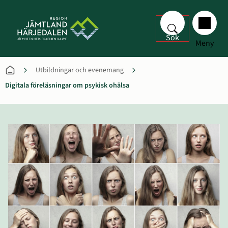
Sök
Meny
Utbildningar och evenemang
Digitala föreläsningar om psykisk ohälsa