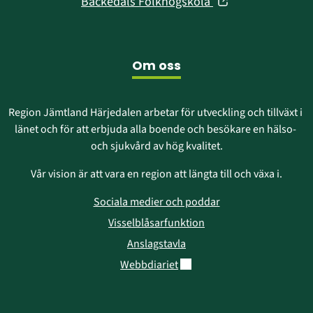
(öppnas
Bäckedals Folkhögskola
nytt
i
fönster)
nytt
fönster)
Om oss
Region Jämtland Härjedalen arbetar för utveckling och tillväxt i 
länet och för att erbjuda alla boende och besökare en hälso- 
och sjukvård av hög kvalitet.
Vår vision är att vara en region att längta till och växa i.
Sociala medier och poddar
Visselblåsarfunktion
Anslagstavla
Länk till annan webbplats.
Webbdiariet