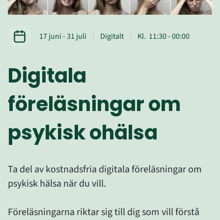
Datum
till
Tid
till
17 juni
‐
31 juli
Digitalt
Kl.
11:30
‐
00:00
Digitala 
föreläsningar om 
psykisk ohälsa
Ta del av kostnadsfria digitala föreläsningar om 
psykisk hälsa när du vill. 
Föreläsningarna riktar sig till dig som vill förstå 