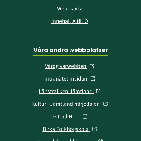
Webbkarta
Innehåll A till Ö
Våra andra webbplatser
(öppnas
Vårdgivarwebben
i
(öppnas
Intranätet Insidan
nytt
i
fönster)
(öppnas
Länstrafiken Jämtland
nytt
i
fönster)
(öppnas
Kultur i Jämtland härjedalen
nytt
i
fönster)
(öppnas
Estrad Norr
nytt
i
fönster)
(öppnas
Birka Folkhögskola
nytt
i
fönster)