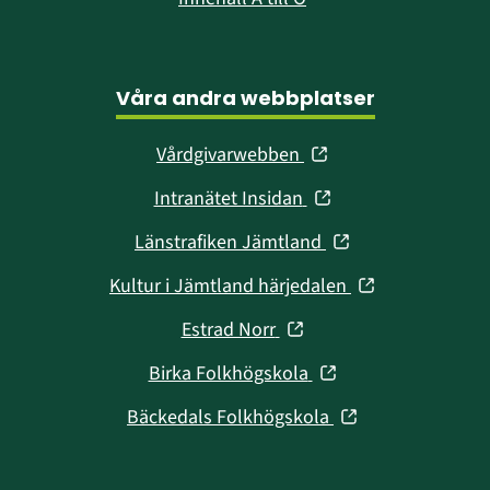
Våra andra webbplatser
(öppnas
Vårdgivarwebben
i
(öppnas
Intranätet Insidan
nytt
i
fönster)
(öppnas
Länstrafiken Jämtland
nytt
i
fönster)
(öppnas
Kultur i Jämtland härjedalen
nytt
i
fönster)
(öppnas
Estrad Norr
nytt
i
fönster)
(öppnas
Birka Folkhögskola
nytt
i
fönster)
(öppnas
Bäckedals Folkhögskola
nytt
i
fönster)
nytt