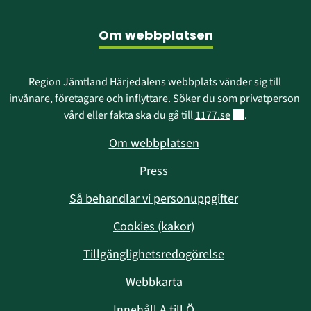
Sidfot
Om webbplatsen
Region Jämtland Härjedalens webbplats vänder sig till 
invånare, företagare och inflyttare. Söker du som privatperson 
Länk till annan w
vård eller fakta ska du gå till 
1177.se
.
Om webbplatsen
Press
Så behandlar vi personuppgifter
Cookies (kakor)
Tillgänglighetsredogörelse
Webbkarta
Innehåll A till Ö