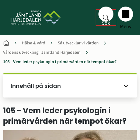
Sök
Meny
Hälsa & vård
Så utvecklar vi vården
Vårdens utveckling i Jämtland Härjedalen
105 - Vem leder psykologin i primärvården när tempot ökar?
Innehåll på sidan
105 - Vem leder psykologin i 
primärvården när tempot ökar?
F