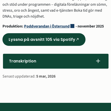
och stöd under programmen – digitala föreläsningar om sömn, 
stress, oro och ångest, samt vad e-tjänsten Boka tid gör med 
DNAs, triage och nöjdhet. 
Länk till annan webbplat
Produktion: 
Poddverandan i Östersund
 - november 2025
Lyssna på avsnitt 105 via Spotify
(Länk
till
annan
webbplats,
Transkription
öppnas
i
Sidinformation
Senast uppdaterad:
5 mar, 2026
nytt
fönster)