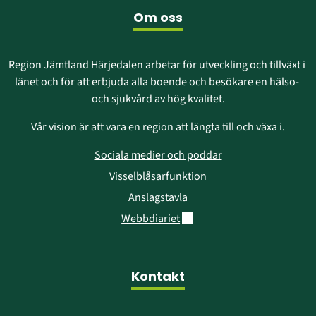
fönster)
Om oss
Region Jämtland Härjedalen arbetar för utveckling och tillväxt i 
länet och för att erbjuda alla boende och besökare en hälso- 
och sjukvård av hög kvalitet.
Vår vision är att vara en region att längta till och växa i.
Sociala medier och poddar
Visselblåsarfunktion
Anslagstavla
Länk till annan webbplats.
Webbdiariet
Kontakt